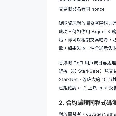
交易嘅簽名者同 nonce
呢啲資訊對於開發者除錯非常
成功。例如你用 Argent X
賬，你可以複製交易哈希，貼上 V
敗。如果失敗，仲會顯示失敗嘅原因（
香港嘅 DeFi 用戶成日要處理跨 
鏈橋（如 StarkGate）嘅交
StarkNet，等咗大約 10 分鐘
已經確認，L2 上嘅 mint 
2. 合約驗證同程式碼
對於開發者，VoyagerNet