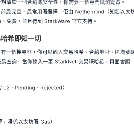
者想驗證一個合約嘅安全性，你需要一個專門嘅瀏覽器。
 就係目前最完善、最常用嘅選擇。佢由 Nethermind（知名以太
免費，並且得到 StarkWare 官方支持。
易哈希即知一切
nd 嘅首頁有一個搜尋框，你可以輸入交易哈希、合約地址、區塊號
查詢。當你輸入一筆 StarkNet 交易嘅哈希，頁面會顯
/ L2、Pending、Rejected）
算，唔係以太坊嘅 Gas）