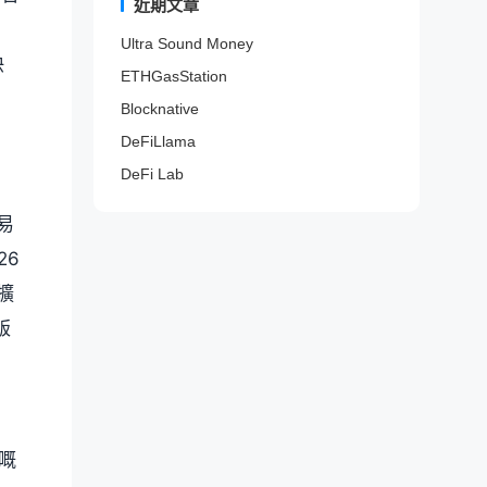
来
近期文章
质
项
域
N
。
代
话
更
发
N
目
名
F
币
题
好
现
Ultra Sound Money
F
稀
进
T
分
、
的
机
快
T
有
行
数
析
ETHGasStation
推
购
会
项
度
高
据
器
特
买
。
目
查
级
服
Blocknative
。
K
决
。
询
过
务
O
策
DeFiLlama
。
滤
。
L
。
。
DeFi Lab
。
交易
26
擴
版
易嘅