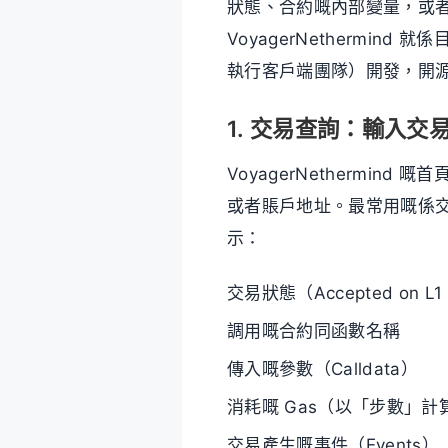
狀態、合約嘅內部變量，或
VoyagerNethermind
執行客戶端團隊）開發，開源、
1. 交易查詢：輸入交
VoyagerNethermi
或者賬戶地址。最常用嘅係交易
示：
交易狀態（Accepted on L1 
調用嘅合約同函數名稱
傳入嘅參數（Calldata）
消耗嘅 Gas（以「步數」計
交易產生嘅事件（Events）