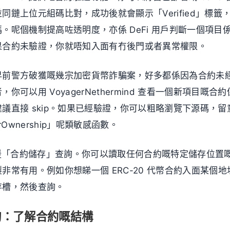
鏈上位元組碼比對，成功後就會顯示「Verified」標籤
。呢個機制提高咗透明度，亦係 DeFi 用戶判斷一個項目
果合約未驗證，你就唔知入面有冇後門或者異常權限。
早前警方破獲嘅幾宗加密貨幣詐騙案，好多都係因為合約未
可以用 VoyagerNethermind 查看一個新項目嘅合約
議直接 skip。如果已經驗證，你可以粗略瀏覽下源碼，留
erOwnership」呢類敏感函數。
nd 仲支援「合約儲存」查詢。你可以讀取任何合約嘅特定儲存位置
非常有用。例如你想睇一個 ERC-20 代幣合約入面某個地
存槽，然後查詢。
查詢：了解合約嘅結構