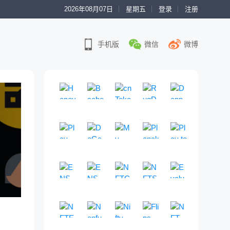
2026年08月07日
星期五
登录
注册
手机版
微信
微博
Honeypot
Bscheck
cnToken
RugDoc
DappRade
模
免
即
一
权
拟
费
将
个
威
买
的
到
社
链
Play To Earn
卖
E
DeGame
来
My MetaData
区
PlanckX
游
Play to Ea
交
t
的
驱
排
世
提
G
一
G
易
h
山
动
行
界
供
a
个
a
以
e
寨
的
网
领
一
m
完
m
检
r
项
D
站
先
ENS.Tools
站
ENS.Vision
e
NFTGO
全
NFTScan
e
Evaluate 
测
e
目
e
。
的
式
F
开
F
发
跨
领
N
一
代
u
信
F
区
N
i
放
i
现
市
先
F
个
币
m
息
i
块
F
分
的
游
丢
场
的
T
实
是
、
索
项
链
T
析
区
戏
弃
NFTEye
注
Nonfungible
一
Nifty Gateway
Flips
数
时
NFT Inspe
否
B
引
目
游
游
平
块
内
的
册
体
据
的
一
N
一
一
N
为
S
网
风
戏
戏
台
链
容
、
、
化
基
、
体
F
体
站
F
蜜
C
站
险