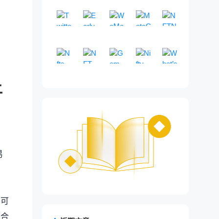
数
服
，
游
平
过
发
N
础
基
化
T
化
式
T
罐
、
。
与
据
务
通
戏
台
期
现
F
设
于
N
TwitterScan
市
Early
平
WeMeta
发
MetaCat
社
NFTNerds
。
P
收
聚
。
过
平
的
和
T
施
聊
F
场
台
现
区
o
益
查
免
了
元
N
合
分
台
E
交
分
，
天
T
数
，
、
数
l
评
看
费
解
宇
F
器
析
和
N
易
析
为
的
分
据
可
管
据
y
估
最
数
、
宙
T
。
链
N
S
E
和
2
N
析
平
以
理
。
g
平
Nfts Pre
新
NFT Flip
据
交
Gem
数
Nifty River
市
What’s Mi
上
F
域
N
交
0
F
和
台
轻
和
o
台
的
和
易
据
场
数
T
N
一
领
多
N
名
S
易
0
T
交
。
松
购
n
。
市
工
和
分
分
据
市
F
款
先
链
F
，
域
平
+
交
易
购
买
、
场
具
管
析
析
和
场
T
N
的
N
T
上
对
名
台
W
易
平
买
N
F
趋
，
理
和
工
鲸
交
F
N
F
实
O
。
。
e
平
台
、
F
a
势
用
数
内
具
鱼
易
T
F
T
时
p
b
台
。
销
T
n
，
于
字
容
，
/
辅
短
T
铸
铸
e
3
。
售
。
t
包
查
土
导
实
T
助
线
聚
造
造
n
和
和
o
括
找
地
航
时
w
工
分
合
监
趋
S
F
存
m
热
热
的
。
跟
i
具
析
器
控
势
e
i
储
、
门
门
工
踪
t
，
与
。
，
。
a
n
数
D
代
的
具
市
t
多
交
N
上
t
易
字
o
币
N
。
场
e
维
易
F
列
e
艺
g
、
F
活
r
度
的
T
出
c
术
e
N
T
动
K
分
工
最
的
h
品
c
F
项
。
O
析
具
新
.
公
和
h
T
目
L
筛
。
趋
E
司
收
佢可
a
、
并
行
选
势
T
提
藏
i
热
做
为
优
与
H
供
能合
品
n
门
出