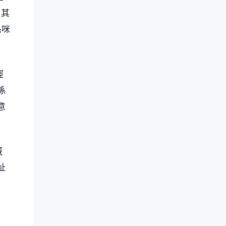
，其
係咪
經
係
意
嘅
址