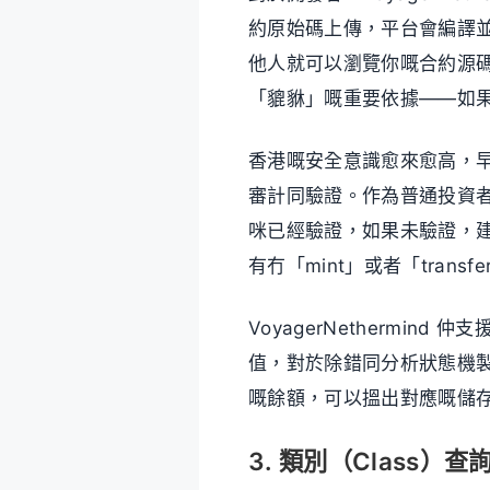
約原始碼上傳，平台會編譯並同
他人就可以瀏覽你嘅合約源碼
「貔貅」嘅重要依據——如
香港嘅安全意識愈來愈高，
審計同驗證。作為普通投資者，你
咪已經驗證，如果未驗證，建
有冇「mint」或者「transf
VoyagerNethermi
值，對於除錯同分析狀態機製
嘅餘額，可以搵出對應嘅儲
3. 類別（Class）