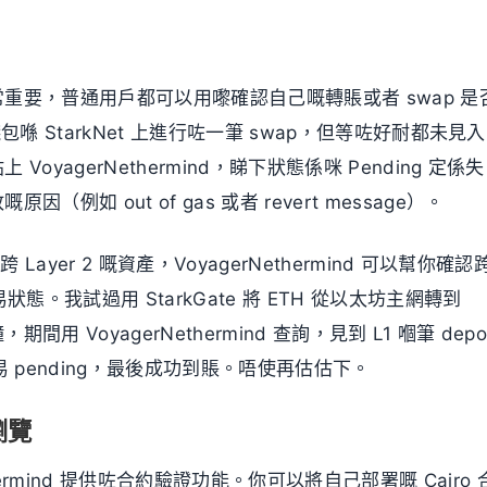
重要，普通用戶都可以用嚟確認自己嘅轉賬或者 swap 是
 錢包喺 StarkNet 上進行咗一筆 swap，但等咗好耐都未見入
oyagerNethermind，睇下狀態係咪 Pending 定係失
例如 out of gas 或者 revert message）。
Layer 2 嘅資產，VoyagerNethermind 可以幫你確認
易狀態。我試過用 StarkGate 將 ETH 從以太坊主網轉到
，期間用 VoyagerNethermind 查詢，見到 L1 嗰筆 depos
交易 pending，最後成功到賬。唔使再估估下。
瀏覽
hermind 提供咗合約驗證功能。你可以將自己部署嘅 Cairo 