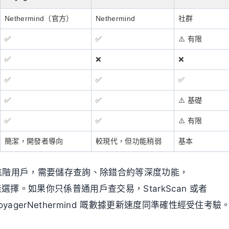
Nethermind（官方）
Nethermind
社群
✅
✅
⚠️ 有限
✅
❌
❌
✅
✅
✅
✅
✅
⚠️ 基礎
✅
✅
⚠️ 有限
簡潔，開發者導向
較現代，但功能稍弱
基本
進階用戶，需要儲存查詢、除錯合約等深度功能，
 係最佳選擇。如果你只係普通用戶查交易，StarkScan 或者
但 VoyagerNethermind 嘅數據更新速度同準確性經受住考驗