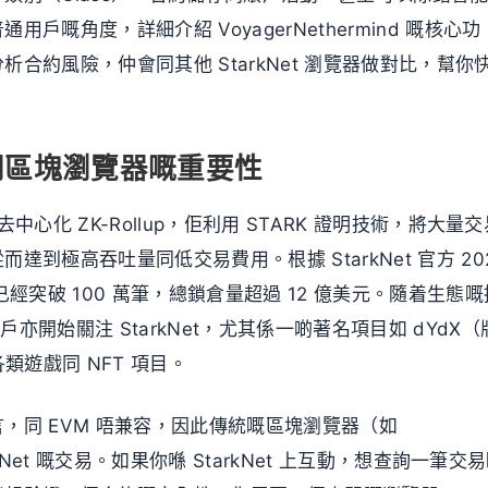
戶嘅角度，詳細介紹 VoyagerNethermind 嘅核心功
合約風險，仲會同其他 StarkNet 瀏覽器做對比，幫你
崛起同區塊瀏覽器嘅重要性
嘅去中心化 ZK-Rollup，佢利用 STARK 證明技術，將大量
到極高吞吐量同低交易費用。根據 StarkNet 官方 20
已經突破 100 萬筆，總鎖倉量超過 12 億美元。隨着生態嘅
用戶亦開始關注 StarkNet，尤其係一啲著名項目如 dYdX（
及各類遊戲同 NFT 項目。
iro 語言，同 EVM 唔兼容，因此傳統嘅區塊瀏覽器（如
arkNet 嘅交易。如果你喺 StarkNet 上互動，想查詢一筆交