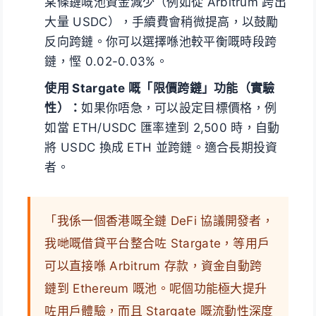
某條鏈嘅池資金減少（例如從 Arbitrum 跨出
大量 USDC），手續費會稍微提高，以鼓勵
反向跨鏈。你可以選擇喺池較平衡嘅時段跨
鏈，慳 0.02-0.03%。
使用 Stargate 嘅「限價跨鏈」功能（實驗
性）：
如果你唔急，可以設定目標價格，例
如當 ETH/USDC 匯率達到 2,500 時，自動
將 USDC 換成 ETH 並跨鏈。適合長期投資
者。
「我係一個香港嘅全鏈 DeFi 協議開發者，
我哋嘅借貸平台整合咗 Stargate，等用戶
可以直接喺 Arbitrum 存款，資金自動跨
鏈到 Ethereum 嘅池。呢個功能極大提升
咗用戶體驗，而且 Stargate 嘅流動性深度