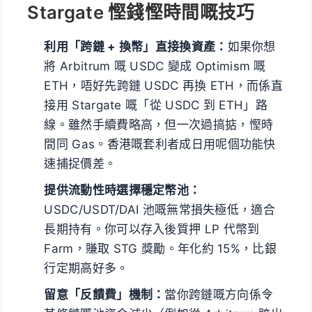
Stargate 慳錢慳時間嘅技巧
利用「跨鏈 + 換幣」直接換資產：
如果你想
將 Arbitrum 嘅 USDC 變成 Optimism 嘅
ETH，唔好先跨鏈 USDC 再換 ETH，而係直
接用 Stargate 嘅「從 USDC 到 ETH」路
線。雖然手續費略高，但一次過搞掂，慳時
間同 Gas。香港嘅套利者成日用呢個功能快
速捕捉價差。
提供流動性時選擇穩定幣池：
USDC/USDT/DAI 池嘅無常損失極低，適合
長期持有。你可以存入後質押 LP 代幣到
Farm，賺取 STG 獎勵。年化約 15%，比銀
行定期高好多。
留意「反饋費」機制：
當你跨鏈嘅方向係令