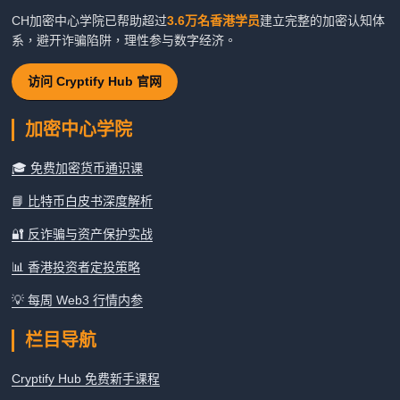
CH加密中心学院已帮助超过
3.6万名香港学员
建立完整的加密认知体
系，避开诈骗陷阱，理性参与数字经济。
访问 Cryptify Hub 官网
加密中心学院
🎓 免费加密货币通识课
📘 比特币白皮书深度解析
🔐 反诈骗与资产保护实战
📊 香港投资者定投策略
💡 每周 Web3 行情内参
栏目导航
Cryptify Hub 免费新手课程