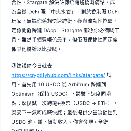
合性，Stargate 解決咗傳統跨鏈橋嘅痛點，成
為全鏈 DeFi 嘅「中央水管」。對於香港嘅 DeFi
玩家，無論你係想快速跨鏈、參與流動性挖礦，
定係開發跨鏈 DApp，Stargate 都係你必備嘅工
具。雖然手續費唔係最平，但佢嘅便捷性同深度
係其他橋難以比擬嘅。
我建議你今日就去
https://cryptifyhub.com/links/stargate/
試
用。首先用 10 USDC 從 Arbitrum 跨鏈到
Optimism（保持 USDC），體驗下速度同滑
點；然後試一次跨鏈+換幣（USDC → ETH），
感受下一氣呵成嘅快感；最後提供少量流動性到
USDC 池，賺下被動收入。你會發現，全鏈