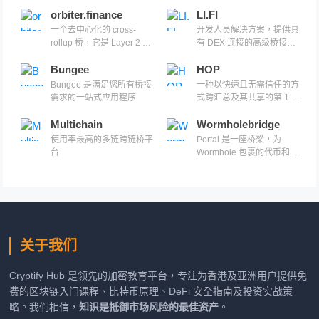
地投资 DeFi
orbiter.finance
LI.FI
一个去中心化的 cross-
开发人员解决方案，提供具
rollup 桥，它是 Layer 2 的
有 DEX 连接的高级桥接聚
基础设施
合集成
Bungee
HOP
Bungee 是满足您所有桥接
一种以快速且无需信任的方
需求的一站式应用程序
式跨汇总及其共享的第 1 层
网络发送令牌的协议
Multichain
Wormholebridge
使用率最高的多链跨链桥平
Portal 是一座桥梁，为
台
Wormhole 包裹的代币和
NFT 提供跨链无限传输。
关于我们
Cryptify Hub 是领先的加密教育平台，专注为香港及亚洲用户提供免
费的区块链入门课程、比特币原理、DeFi 安全指南及投资实战策
略。我们相信，
知识是抵御市场风险的最佳资产
。