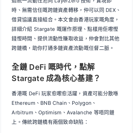
過統一流動性池同 LayerZero 技術，實現即
時、無需信任嘅跨鏈資產轉移，仲可以同 DEX、
借貸協議直接組合。本文會由香港玩家嘅角度，
詳細介紹 Stargate 嘅運作原理、點樣用佢嚟慳
錢慳時間、提供流動性賺取收益，仲會對比其他
跨鏈橋，助你打通多鏈資產流動嘅任督二脈。
全鏈 DeFi 嘅時代，點解
Stargate 成為核心基建？
香港嘅 DeFi 玩家愈嚟愈活躍，資產可能分散喺
Ethereum、BNB Chain、Polygon、
Arbitrum、Optimism、Avalanche 等唔同鏈
上。傳統跨鏈橋有兩個致命缺陷：