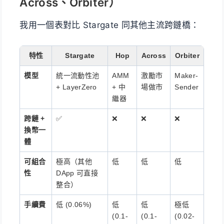
Across、Orbiter）
我用一個表對比 Stargate 同其他主流跨鏈橋：
特性
Stargate
Hop
Across
Orbiter
模型
統一流動性池
AMM
激勵市
Maker-
+ LayerZero
+ 中
場做市
Sender
繼器
跨鏈 +
✅
❌
❌
❌
換幣一
體
可組合
極高（其他
低
低
低
性
DApp 可直接
整合）
手續費
低 (0.06%)
低
低
極低
(0.1-
(0.1-
(0.02-