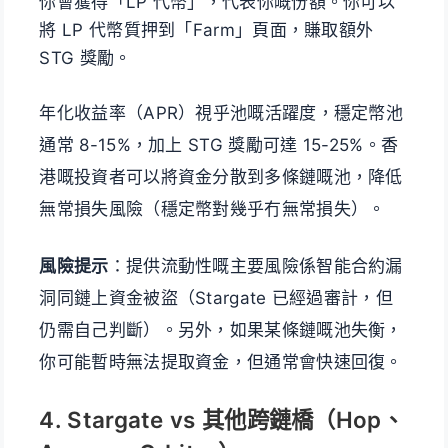
你會獲得「LP 代幣」，代表你嘅份額。你可以
將 LP 代幣質押到「Farm」頁面，賺取額外
STG 獎勵。
年化收益率（APR）視乎池嘅活躍度，穩定幣池
通常 8-15%，加上 STG 獎勵可達 15-25%。香
港嘅投資者可以將資金分散到多條鏈嘅池，降低
無常損失風險（穩定幣對幾乎冇無常損失）。
風險提示
：提供流動性嘅主要風險係智能合約漏
洞同鏈上資金被盜（Stargate 已經過審計，但
仍需自己判斷）。另外，如果某條鏈嘅池失衡，
你可能暫時無法提取資金，但通常會快速回復。
4. Stargate vs 其他跨鏈橋（Hop、