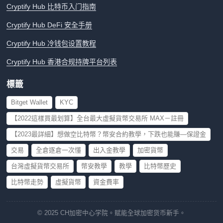
Cryptify Hub 比特币入门指南
Cryptify Hub DeFi 安全手册
Cryptify Hub 冷钱包设置教程
Cryptify Hub 香港合规持牌平台列表
標籤
Bitget Wallet
KYC
【2022這樣買最划算】全台最大虛擬貨幣交易所 MAX－註冊
【2023最詳細】想做空比特幣？幣安合約教學，下跌也能賺—保證金
交易
全倉逐倉一次懂
出入金教學
加密貨幣
台灣虛擬貨幣交易所
幣安教學
教學
比特幣歷史
比特幣走勢
虛擬貨幣
資金費率
© 2025 CH加密中心学院。赋能全球加密货币新手。