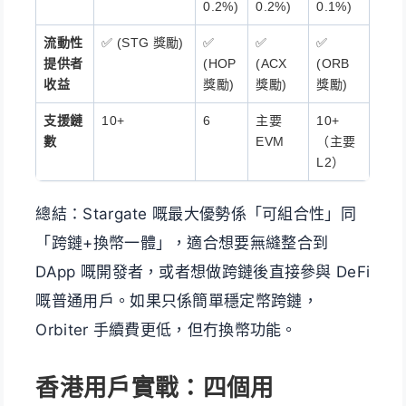
0.2%)
0.2%)
0.1%)
流動性
✅ (STG 獎勵)
✅
✅
✅
提供者
(HOP
(ACX
(ORB
收益
獎勵)
獎勵)
獎勵)
支援鏈
10+
6
主要
10+
數
EVM
（主要
L2）
總結：Stargate 嘅最大優勢係「可組合性」同
「跨鏈+換幣一體」，適合想要無縫整合到
DApp 嘅開發者，或者想做跨鏈後直接參與 DeFi
嘅普通用戶。如果只係簡單穩定幣跨鏈，
Orbiter 手續費更低，但冇換幣功能。
香港用戶實戰：四個用