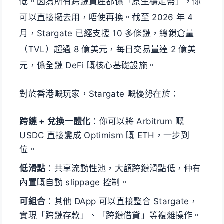
低。因為所有跨鏈資產都係「原生穩定幣」，你
可以直接攞去用，唔使再換。截至 2026 年 4
月，Stargate 已經支援 10 多條鏈，總鎖倉量
（TVL）超過 8 億美元，每日交易量達 2 億美
元，係全鏈 DeFi 嘅核心基礎設施。
對於香港嘅玩家，Stargate 嘅優勢在於：
跨鏈 + 兌換一體化
：你可以將 Arbitrum 嘅
USDC 直接變成 Optimism 嘅 ETH，一步到
位。
低滑點
：共享流動性池，大額跨鏈滑點低，仲有
內置嘅自動 slippage 控制。
可組合
：其他 DApp 可以直接整合 Stargate，
實現「跨鏈存款」、「跨鏈借貸」等複雜操作。