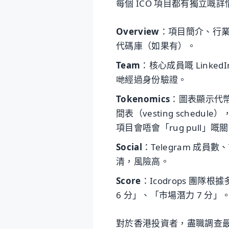
每個 ICO 項目都有獨立嘅
Overview
：項目簡介、行業分類（
代碼庫（如果有）。
Team
：核心成員嘅 LinkedI
哋經過身份驗證。
Tokenomics
：圖表顯示代
間表（vesting sched
項目會唔會「rug pull」嘅
Social
：Telegram 成員數
清，風險高。
Score
：Icodrops 團隊
6 分」、「市場潛力 7 分
對於香港投資者，盡職調查最花