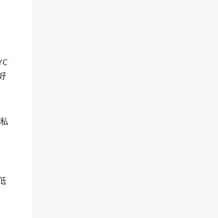
YC
好
，私
抽
低