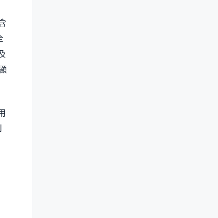
含
全
及
明顯
用
到