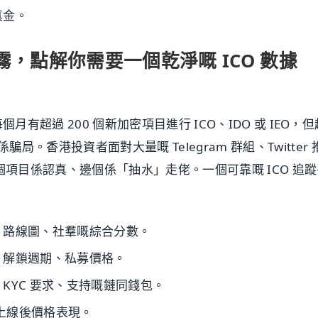
真金。
，點解你需要一個乾淨嘅 ICO 數據
每個月有超過 200 個新加密項目進行 ICO、IDO 或 IEO，但
騙局。香港投資者面對大量嘅 Telegram 群組、Twitter 
個項目係認真、邊個係「抽水」走佬。一個可靠嘅 ICO 追蹤
、路線圖、社羣嘅綜合分數。
、解鎖週期、私募價格。
KYC 要求、支持嘅鏈同錢包。
嘅上線後價格表現。