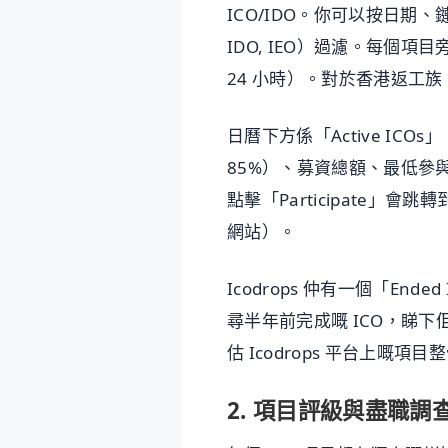
ICO/IDO。你可以按日期、鏈（Et
IDO, IEO）過濾。每個
24 小時）。對於香港返工族，
日曆下方係「Active I
85%）、募資總額、最低參與金
點擊「Participate」會跳
網站）。
Icodrops 仲有一個「E
尋半年前完成嘅 ICO，睇下
估 Icodrops 平台上嘅
2. 項目評級與盡職