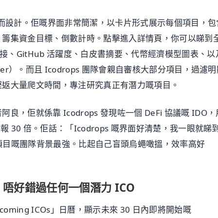
啲需求而設計。佢嘅界面非常簡潔，以卡片形式展示每個項目，包
、籌集資金目標、倒數計時。點擊進入詳情頁，你可以睇到
n 鏈接、GitHub 活躍度、白皮書摘要、代幣經濟模型圖表、以
itter）。而且 Icodrops 團隊會親自審核大部分項目，過濾
慳返大量爬文時間，專注研究真正有潛力嘅項目。
佢就係靠 Icodrops 發現咗一個 DeFi 協議嘅 IDO，
後回報 30 倍。佢話：「Icodrops 嘅界面好清楚，我一眼就睇
邊個項目嘅團隊背景最強。比起自己盲頭烏蠅噉搵，效率高好
：唔好錯過任何一個潛力 ICO
pcoming ICOs」日曆，顯示未來 30 日內即將開始嘅