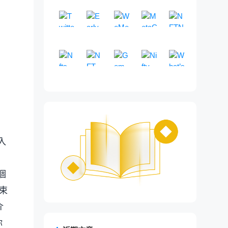
数
服
，
游
平
过
发
N
础
基
化
T
化
式
T
罐
、
。
与
据
务
通
戏
台
期
现
F
设
于
N
TwitterScan
市
Early
平
WeMeta
发
MetaCat
社
NFTNerds
。
P
收
聚
。
过
平
的
和
T
施
聊
F
场
台
现
区
o
益
查
免
了
元
N
合
分
台
E
交
分
，
天
T
数
，
、
数
l
评
看
费
解
宇
F
器
析
和
N
易
析
为
的
分
据
可
管
据
y
估
最
数
、
宙
T
。
链
N
S
E
和
2
N
析
平
以
理
。
g
平
Nfts Pre
新
NFT Flip
据
交
Gem
数
Nifty River
市
What’s Mi
上
F
域
N
交
0
F
和
台
轻
和
o
台
的
和
易
据
场
数
T
N
一
领
多
N
名
S
易
0
T
交
。
松
购
n
。
市
工
和
分
分
据
市
F
款
先
链
F
，
域
平
+
交
易
购
买
、
场
具
管
析
析
和
场
T
N
的
N
T
对
名
台
W
易
平
买
N
F
趋
，
理
和
工
鲸
交
F
N
F
实
O
。
。
e
平
台
、
F
a
势
用
数
内
具
鱼
易
T
F
T
时
p
b
台
。
销
T
n
，
于
字
容
，
/
辅
短
T
铸
铸
e
3
。
售
。
t
包
查
土
导
实
T
助
线
聚
造
造
n
和
和
o
括
找
地
航
时
w
工
分
合
监
趋
S
F
存
m
热
热
的
。
跟
i
具
析
器
控
势
入
e
i
储
、
门
门
工
踪
t
，
与
。
，
。
a
n
数
D
代
的
具
市
t
多
交
N
上
t
字
o
币
N
。
场
e
维
易
F
列
e
艺
個
g
、
F
活
r
度
的
T
出
c
术
e
N
T
动
K
分
工
最
的
h
束
品
c
F
项
。
O
析
具
新
.
公
和
h
T
目
L
筛
。
趋
介
E
司
收
a
、
并
行
选
势
T
提
藏
i
热
做
为
你
优
与
H
供
品
n
门
出