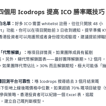
 Icodrops 提高 ICO 勝率嘅技巧
白名單：
好多 ICO 需要 whitelist 註冊，往往只開放 48 小
「Alert」功能，你可以在項目開始前 3 日收到通知，提早準備 K
香港投資者可以用護照或者身份證完成驗證，建議提前掃瞄
「代幣解鎖」：
喺項目詳情頁，如果團隊成員有藍剔
度較高。另外，睇代幣解鎖圖表——最好團隊解鎖期 > 12 個月
月。如果團隊代幣佔比 > 30% 而且解鎖期短，極大可能係「
」數據回測平台可靠性：
喺 Icodrops 搜尋過去 3 個月結束嘅
，睇下佢哋上線後嘅價格中位數。如果超過 70% 嘅項目破發（
整參與策略。香港投資者可以紀錄一個 Excel 表，追蹤
期表現，建立自己嘅判斷模型。