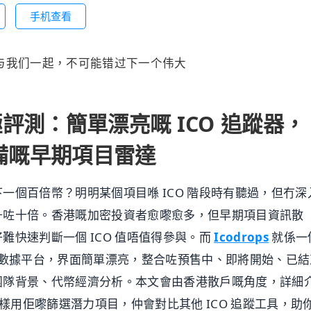
手机查看
日历。与我们一起，不可能错过下一个伟大
 終極評測：簡單漂亮嘅 ICO 追蹤器，
備嘅早期項目雷達
一個百倍幣？明明某個項目喺 ICO 階段時有聽過，但冇深
升咗十倍。香港嘅加密投資者愈嚟愈多，但早期項目資訊散
難快速判斷一個 ICO 值唔值得參與。而
Icodrops
就係一
而設嘅數據平台，界面簡單漂亮，整合咗預售中、即將開始、已結
團隊背景、代幣經濟分析。本文會由香港散戶嘅角度，詳細
能、點樣用佢嚟篩選潛力項目，仲會對比其他 ICO 追蹤工具，助