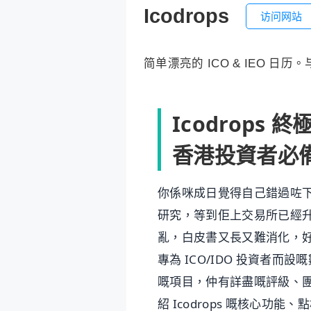
Icodrops
访问网站
简单漂亮的 ICO & IEO 
Icodrops
香港投資者必
你係咪成日覺得自己錯過咗下
研究，等到佢上交易所已經
亂，白皮書又長又難消化，好
專為 ICO/IDO 投資者
嘅項目，仲有詳盡嘅評級、
紹 Icodrops 嘅核心功