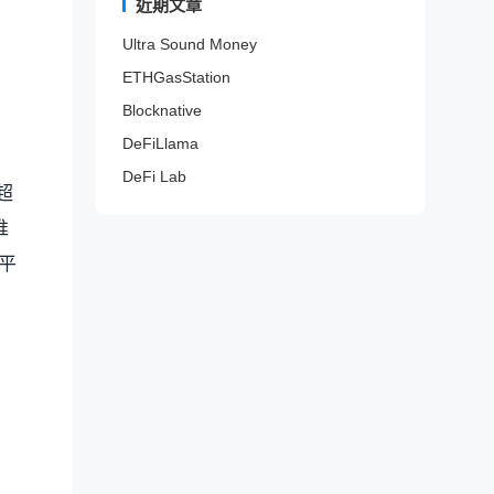
来
近期文章
质
项
域
N
。
代
话
更
发
N
目
名
F
币
题
好
现
Ultra Sound Money
F
稀
进
T
分
、
的
机
T
有
行
数
析
ETHGasStation
推
购
会
项
度
高
据
器
特
买
。
目
查
级
服
Blocknative
。
K
决
。
询
过
务
O
策
DeFiLlama
。
滤
。
L
。
。
DeFi Lab
。
超
推
平