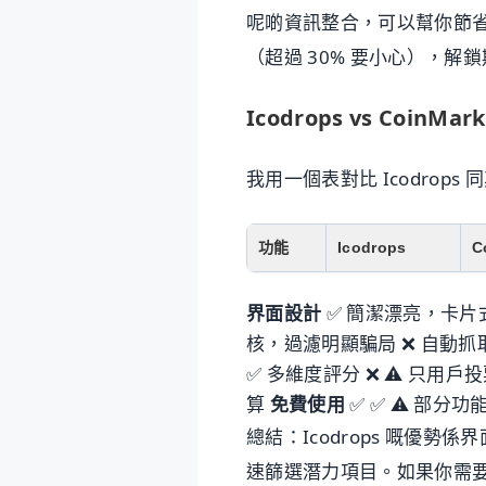
呢啲資訊整合，可以幫你節省
（超過 30% 要小心），
Icodrops vs CoinMa
我用一個表對比 Icodrops 
功能
Icodrops
C
界面設計
✅ 簡潔漂亮，卡片式
核，過濾明顯騙局 ❌ 自動抓
✅ 多維度評分 ❌ ⚠️ 只用戶
算
免費使用
✅ ✅ ⚠️ 部分功
總結：Icodrops 嘅優
速篩選潛力項目。如果你需要更