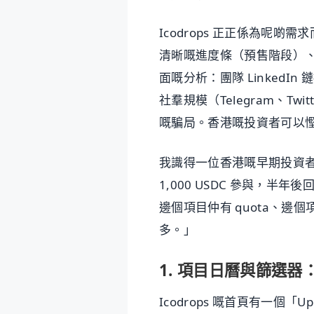
Icodrops 正正係為呢
清晰嘅進度條（預售階段）
面嘅分析：團隊 LinkedI
社羣規模（Telegram、Tw
嘅騙局。香港嘅投資者可以
我識得一位香港嘅早期投資者阿良，
1,000 USDC 參與，半年
邊個項目仲有 quota、
多。」
1. 項目日曆與篩選器
Icodrops 嘅首頁有一個「U