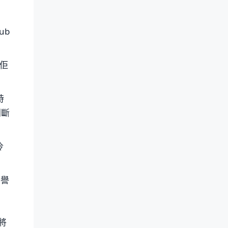
ub
果佢
時
判斷
冷
信譽
將