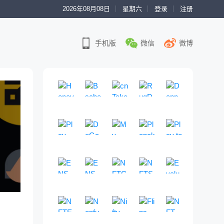
2026年08月08日
星期六
登录
注册
手机版
微信
微博
Honeypot
Bscheck
cnToken
RugDoc
DappRade
模
免
即
一
权
拟
费
将
个
威
买
的
到
社
链
Play To Earn
卖
E
DeGame
来
My MetaData
区
PlanckX
游
Play to Ea
交
t
的
驱
排
世
提
G
一
G
易
h
山
动
行
界
供
a
个
a
以
e
寨
的
网
领
一
m
完
m
检
r
项
D
站
先
ENS.Tools
站
ENS.Vision
e
NFTGO
全
NFTScan
e
Evaluate 
测
e
目
e
。
的
式
F
开
F
发
跨
领
N
一
代
u
信
F
区
N
i
放
i
现
市
先
F
个
币
m
息
i
块
F
分
的
游
丢
场
的
T
实
是
、
索
项
链
T
析
区
戏
弃
NFTEye
注
Nonfungible
一
Nifty Gateway
Flips
数
时
NFT Inspe
否
B
引
目
游
游
平
块
内
的
册
体
据
的
一
N
一
一
N
为
S
网
风
戏
戏
台
链
容
、
、
化
基
、
体
F
体
站
F
蜜
C
站
险