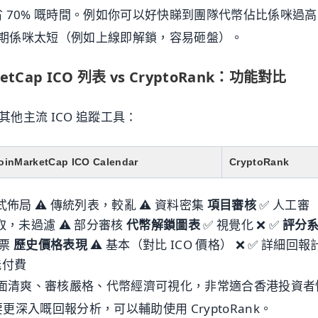
 70% 嘅時間。例如你可以好快睇到團隊代幣佔比係咪過高
解鎖期係咪太短（例如上線即解鎖，容易砸盤）。
rketCap ICO 列表 vs CryptoRank：功能對比
同其他主流 ICO 追蹤工具：
oinMarketCap ICO Calendar
CryptoRank
佈局 ⚠️ 傳統列表，較亂 ⚠️ 資料密集
項目審核
✅ 人工審
取，未過濾 ⚠️ 部分審核
代幣解鎖圖表
✅ 視覺化 ❌ ✅
評分
投票
歷史價格表現
⚠️ 基本（對比 ICO 價格） ❌ ✅ 詳細回報
能付費
勢係界面清爽、審核嚴格、代幣經濟可視化，非常適合香港投資者
深入嘅回報分析，可以輔助使用 CryptoRank。