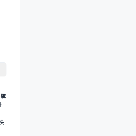
系統
計
快