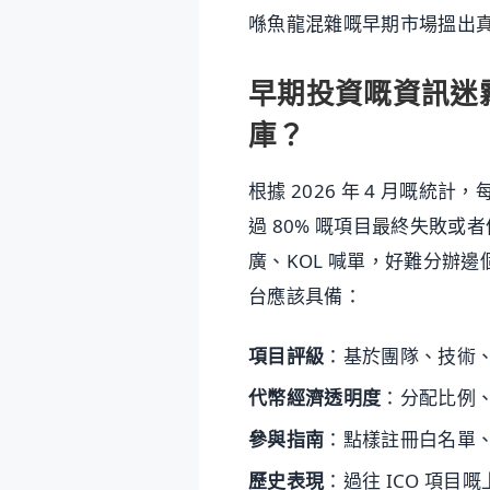
喺魚龍混雜嘅早期市場搵出
早期投資嘅資訊迷霧
庫？
根據 2026 年 4 月嘅統計，
過 80% 嘅項目最終失敗或者係
廣、KOL 喊單，好難分辦邊
台應該具備：
項目評級
：基於團隊、技術
代幣經濟透明度
：分配比例
參與指南
：點樣註冊白名單、
歷史表現
：過往 ICO 項目