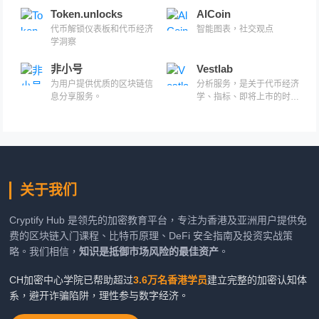
据、全球数字资产行情大数
据平台。
Token.unlocks
AlCoin
代币解锁仪表板和代币经济
智能图表，社交观点
学洞察
非小号
Vestlab
为用户提供优质的区块链信
分析服务，是关于代币经济
息分享服务。
学、指标、即将上市的时间
和授予加密代币的信息的集
合。
关于我们
Cryptify Hub 是领先的加密教育平台，专注为香港及亚洲用户提供免
费的区块链入门课程、比特币原理、DeFi 安全指南及投资实战策
略。我们相信，
知识是抵御市场风险的最佳资产
。
CH加密中心学院已帮助超过
3.6万名香港学员
建立完整的加密认知体
系，避开诈骗陷阱，理性参与数字经济。