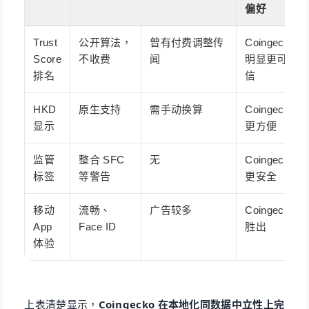
偏好
Trust
公开算法，
曾有付费调整传
Coingecko
Score
不收费
闻
明显更可
排名
信
HKD
原生支持
需手动换算
Coingecko
显示
更方便
监管
整合 SFC
无
Coingecko
标签
等警告
更安全
移动
流畅、
广告较多
Coingecko
App
Face ID
胜出
体验
上表清楚显示，
Coingecko 在本地化同数据中立性上完