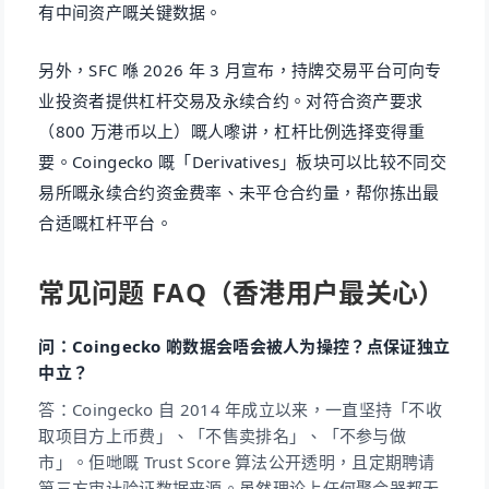
有中间资产嘅关键数据。
另外，SFC 喺 2026 年 3 月宣布，持牌交易平台可向专
业投资者提供杠杆交易及永续合约。对符合资产要求
（800 万港币以上）嘅人嚟讲，杠杆比例选择变得重
要。Coingecko 嘅「Derivatives」板块可以比较不同交
易所嘅永续合约资金费率、未平仓合约量，帮你拣出最
合适嘅杠杆平台。
常见问题 FAQ（香港用户最关心）
问：Coingecko 啲数据会唔会被人为操控？点保证独立
中立？
答：Coingecko 自 2014 年成立以来，一直坚持「不收
取项目方上币费」、「不售卖排名」、「不参与做
市」。佢哋嘅 Trust Score 算法公开透明，且定期聘请
第三方审计验证数据来源。虽然理论上任何聚合器都无