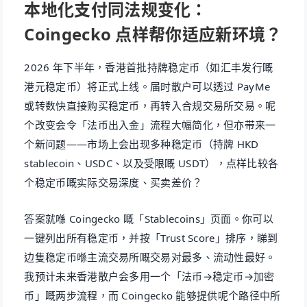
本地化支付同法规变化：
Coingecko 点样帮你适应新环境？
2026 年下半年，香港首批持牌稳定币（如汇丰发行嘅
港元稳定币）将正式上线。届时散户可以透过 PayMe
或转数快直接购买稳定币，再转入合规交易所交易。呢
个改变会令「法币出入金」流程大幅简化，但亦带来一
个新问题——市场上会出现多种稳定币（持牌 HKD
stablecoin、USDC、以及受限嘅 USDT），点样比较各
个稳定币嘅实际交易深度、买卖差价？
答案就喺 Coingecko 嘅「Stablecoins」页面。你可以
一键列出所有稳定币，并按「Trust Score」排序，睇到
边隻稳定币喺主流交易所嘅交易对最多、流动性最好。
我预计未来香港散户会多用一个「法币→稳定币→加密
币」嘅两步流程，而 Coingecko 能够提供呢个路径中所