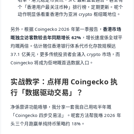
个「香港用户最关注币种」排行榜，定期更新。呢个
动作明显係看重香港作为亚洲 crypto 枢纽嘅地位。
另外，根据 Coingecko 2026 年第一季报告，
香港市场
嘅独立访客数较去年同期增长 62%
，增长速度係全球平
均嘅两倍。估计随住香港银行体系代币化存款规模达
37.1 亿美元，更多传统投资者会涌入 crypto 市场，而
Coingecko 将成为佢哋嘅首选数据入口。
实战教学：点样用 Coingecko 执
行「数据驱动交易」？
净係齋讲功能唔够，我分享一套我自己用咗半年嘅
「Coingecko 四步交易法」。呢套方法帮我喺 2026 年
头三个月跑赢单纯持币策略约 18%。