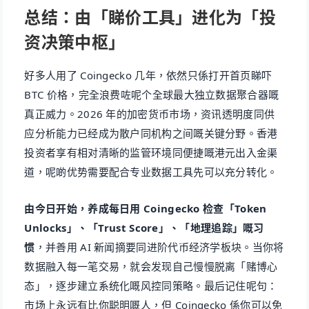
总结：由「睇价工具」进化为「投
资决策中枢」
好多人用了 Coingecko 几年，依然只係打开首页睇吓
BTC 价格，完全浪费咗呢个全球最大独立数据聚合器嘅
真正威力。2026 年的加密货币市场，资讯透明度同供
应分析能力已经成为散户同机构之间嘅关键分野。香港
投资者享有相对清晰的监管环境同便捷嘅港元出入金渠
道，呢啲优势需要配合专业数据工具先可以充分转化。
由今日开始，养成每日用 Coingecko 检查「Token
Unlocks」、「Trust Score」、「地理追踪」嘅习
惯
，并善用 AI 新闻摘要同进阶代币经济学板块。当你将
数据融入每一笔交易，就会发现自己慢慢脱离「赌博心
态」，逐步建立系统化嘅风控同策略。最后记住呢句：
市场上永远有比你聪明嘅人，但 Coingecko 係你可以免