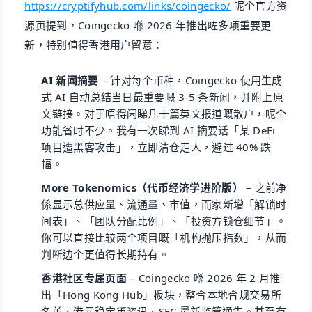
https://cryptifyhub.com/links/coingecko/
呢个官方资
源页提到，Coingecko 喺 2026 年推出咗多项重要更
新，特别值得香港用户留意：
AI 新闻摘要
– 针对每个币种，Coingecko 使用生成
式 AI 自动总结当日最重要嘅 3-5 条新闻，并附上原
文链接。对于唔得闲睇几十篇英文报道嘅散户，呢个
功能省时不少。我有一次睇到 AI 摘要话「某 DeFi
项目遭黑客攻击」，立即清仓走人，避过 40% 跌
幅。
More Tokenomics（代币经济学进阶版）
– 之前净
係显示总供应量、流通量、市值，而家新增「解锁时
间表」、「团队分配比例」、「投资方锁仓细节」。
你可以直接比较两个项目嘅「机构抛压指数」，从而
判断边个更值得长期持有。
香港社区专属页面
– Coingecko 喺 2026 年 2 月推
出「Hong Kong Hub」板块，整合本地合规交易所
名单、港元稳定币资讯、SFC 最新监管通告。甚至有