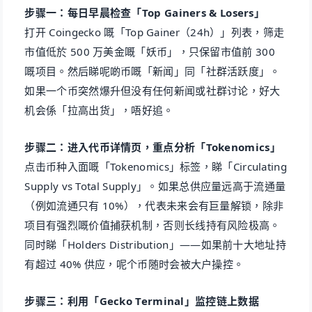
步骤一：每日早晨检查「Top Gainers & Losers」
打开 Coingecko 嘅「Top Gainer（24h）」列表，筛走
市值低於 500 万美金嘅「妖币」，只保留市值前 300
嘅项目。然后睇呢啲币嘅「新闻」同「社群活跃度」。
如果一个币突然爆升但没有任何新闻或社群讨论，好大
机会係「拉高出货」，唔好追。
步骤二：进入代币详情页，重点分析「Tokenomics」
点击币种入面嘅「Tokenomics」标签，睇「Circulating
Supply vs Total Supply」。如果总供应量远高于流通量
（例如流通只有 10%），代表未来会有巨量解锁，除非
项目有强烈嘅价值捕获机制，否则长线持有风险极高。
同时睇「Holders Distribution」——如果前十大地址持
有超过 40% 供应，呢个币随时会被大户操控。
步骤三：利用「Gecko Terminal」监控链上数据