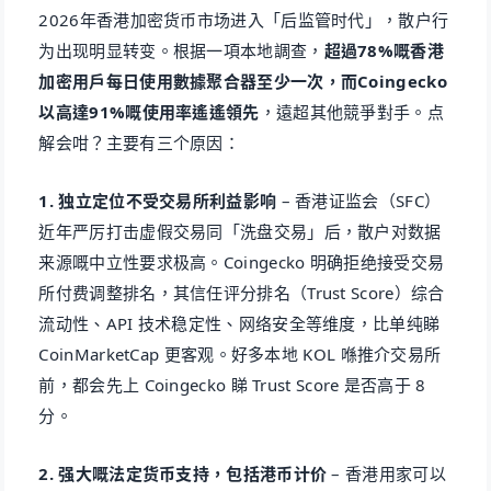
2026年香港加密货币市场进入「后监管时代」，散户行
为出现明显转变。根据一項本地調查，
超過78%嘅香港
加密用戶每日使用數據聚合器至少一次，而Coingecko
以高達91%嘅使用率遙遙領先
，遠超其他競爭對手。点
解会咁？主要有三个原因：
1. 独立定位不受交易所利益影响
– 香港证监会（SFC）
近年严厉打击虚假交易同「洗盘交易」后，散户对数据
来源嘅中立性要求极高。Coingecko 明确拒绝接受交易
所付费调整排名，其信任评分排名（Trust Score）综合
流动性、API 技术稳定性、网络安全等维度，比单纯睇
CoinMarketCap 更客观。好多本地 KOL 喺推介交易所
前，都会先上 Coingecko 睇 Trust Score 是否高于 8
分。
2. 强大嘅法定货币支持，包括港币计价
– 香港用家可以