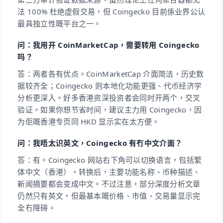
法 100% 杜绝虚假交易，但 Coingecko 目前係业界公认
最具独立性嘅平台之一。
问：我用开 CoinMarketCap，需要转用 Coingecko
吗？
答：两者各有优点。CoinMarketCap 介面简洁，历史数
据较齐全；Coingecko 则本地化功能更强、代币经济学
分析更深入。好多香港资深投资者会同时开两个，交叉
验证。如果你想节省时间，建议主力用 Coingecko，因
为佢嘅香港专页同 HKD 显示实在太方便。
问：我唔太识英文，Coingecko 有冇中文介面？
答：有。Coingecko 网站右下角可以切换语言，包括繁
体中文（香港）。转换后，主要功能名称、币种描述、
新闻摘要都会变成中文。不过注意，部分深度分析文章
仍然只有英文，但最基本嘅价格、市值、交易量显示完
全冇障碍。