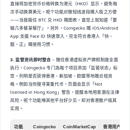
直接将加密货币价格转换为港元（HKD）显示，避免每
次手动换算美元。呢个功能对做短线波段嘅人极之方便
——当我𥄫住 BTC 兑 HKD 嘅图表，直觉上就知道「要
输几多餐茶餐厅」。另外，Coingecko 嘅 iOS/Android
App 支援 Face ID 快速登入，完全符合香港人「快、
靓、正」嘅使用习惯。
3. 监管资讯即时整合
– 随住香港虚拟资产牌照制度全面
执行，Coingecko 专门為每个项目添加「监管状态」标
签，列明是否获得香港、新加坡、欧盟等地嘅合规资
格。例如当你搜寻某隻代币，页面会显示「Not
licensed in Hong Kong」警告，提醒本地用家潜在法律
风险。呢个功能喺其他平台好少见，却对香港散户极其
实用。
功能
Coingecko
CoinMarketCap
香港用户