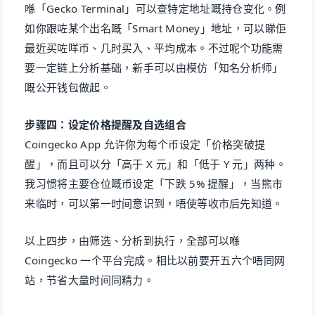
喺「Gecko Terminal」可以查特定地址嘅持仓变化。例
如你跟咗某个出名嘅「Smart Money」地址，可以睇佢
最近买咗咩币、几时买入、平均成本。不过呢个功能需
要一定链上分析基础，新手可以由模仿「知名分析师」
嘅公开钱包做起。
步骤四：设定价格提醒及自选组合
Coingecko App 允许你为每个币设定「价格突破提
醒」，而且可以分「高于 X 元」和「低于 Y 元」两种。
我习惯将主要仓位嘅币设定「下跌 5% 提醒」，当熊市
来临时，可以第一时间意识到，唔使等收市后先知道。
以上四步，由筛选、分析到执行，全部可以喺
Coingecko 一个平台完成。相比以前要开五六个唔同网
站，节省大量时间同精力。