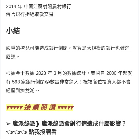
2014 年 中國江蘇射陽農村銀行
傳言銀行拒絕取款交易
小結
嚴重的擠兌可能造成銀行倒閉，就算是大規模的銀行也難逃
厄運。
根據金十數據 2023 年 3 月的數據統計，美國自 2000 年起就
有 563 家銀行倒閉😱數量非常驚人！祝福各位投資人都不會
經歷到擠兌潮～
▾▾▾▾▾ 接 續 閱 讀 ▾▾▾▾▾
➢
鷹派鴿派❱ 鷹派鴿派會對行情造成什麼影響？
👈👈👈 點我接著看