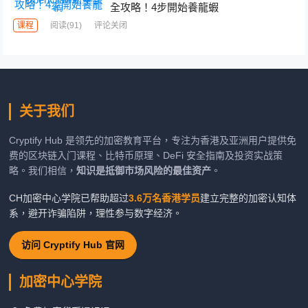
全攻略！4步開始養龍蝦
课程
阅读
(91)
评论关闭
关于我们
Cryptify Hub 是领先的加密教育平台，专注为香港及亚洲用户提供免
费的区块链入门课程、比特币原理、DeFi 安全指南及投资实战策
略。我们相信，
知识是抵御市场风险的最佳资产
。
CH加密中心学院已帮助超过
3.6万名香港学员
建立完整的加密认知体
系，避开诈骗陷阱，理性参与数字经济。
访问 Cryptify Hub 官网
加密中心学院