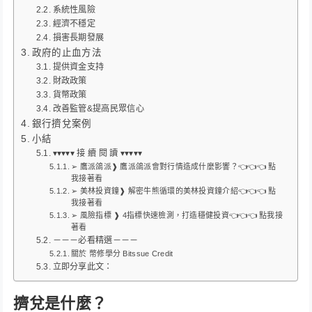
系統性風險
經濟不穩定
損害長期發展
政府的止血方法
提供資金支持
財政政策
貨幣政策
改善監管&提高民眾信心
銀行擠兌案例
小結
▾▾▾▾▾ 接 續 閱 讀 ▾▾▾▾▾
➢ 鷹派鴿派❱ 鷹派鴿派會對行情造成什麼影響？👈👈👈 點
我接著看
➢ 美林投資鐘❱ 解密牛熊循環的美林投資鐘介紹👈👈👈 點
我接著看
➢ 風險指標 ❱ 4指標快速檢測，打造穩健投資👈👈👈 點我接
著看
－－－必看精選－－－
關於 幣修學分 Bitssue Credit
立即分享此文：
擠兌是什麼？