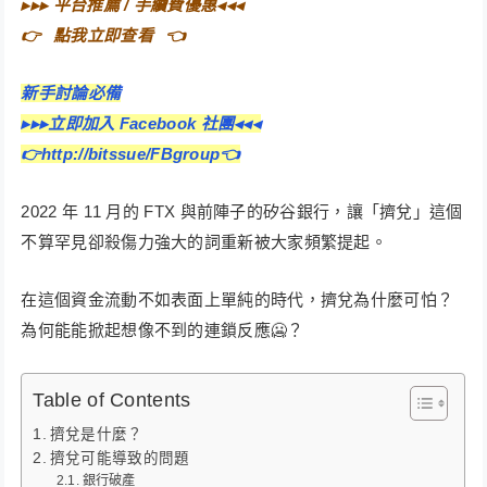
▸▸▸
平台推薦 / 手續費優惠
◂◂◂
👉⠀
點我立即查看
⠀👈
新手討論必備
▸▸▸立即加入 Facebook 社團◂◂◂
👉http://bitssue/FBgroup👈
2022 年 11 月的 FTX 與前陣子的矽谷銀行，讓「擠兌」這個
不算罕見卻殺傷力強大的詞重新被大家頻繁提起。
在這個資金流動不如表面上單純的時代，擠兌為什麼可怕？
為何能能掀起想像不到的連鎖反應🥶？
Table of Contents
擠兌是什麼？
擠兌可能導致的問題
銀行破產