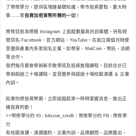
了幣修學分，提供區塊鏈基礎知識、幣市投資要點、重大時
事……等
投資加密貨幣所需的一切
！​
幣修目前為幣圈 Instagram 上追蹤數最高的自媒體，另有經
營同名 Facebook、官方網站、YouTube，在創立兩個月時便
受邀與產業內多家知名企業，如幣安、MaiCoin、幣託、派網
等合作。
我們每月都會舉辦新手教學班及投資進階課程，目前合計已
舉辦超過三十場課程，並受邀參與超過十場校園演講 ＆ 企業
內訓。
如果你想投資幣圈，立即追蹤起來～時時掌握消息、做出正
確投資判斷！
>>​幣修學分的 IG : bitssue_credit｜幣修學分的 FB : 幣修學
分
有校園演講、演講邀約、企業內訓、品牌顧問、品牌露出、