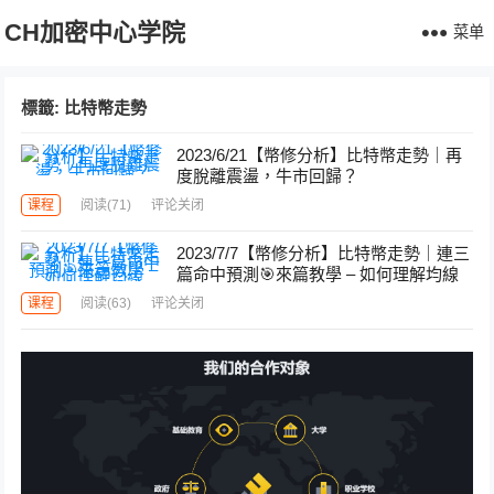
CH加密中心学院
菜单
標籤:
比特幣走勢
2023/6/21【幣修分析】比特幣走勢｜再
度脫離震盪，牛市回歸？
课程
阅读
(71)
评论关闭
2023/7/7【幣修分析】比特幣走勢｜連三
篇命中預測🎯來篇教學 – 如何理解均線
课程
阅读
(63)
评论关闭