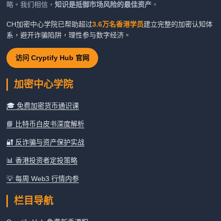
略。我们相信，
知识是抵御市场风险的最佳资产
。
CH加密中心学院已帮助超过
3.6万名香港学员
建立完整的加密认知体
系，避开诈骗陷阱，理性参与数字经济。
访问 Cryptify Hub 官网
加密中心学院
🎓 免费加密货币通识课
📘 比特币白皮书深度解析
🔐 反诈骗与资产保护实战
📊 香港投资者定投策略
💡 每周 Web3 行情内参
栏目导航