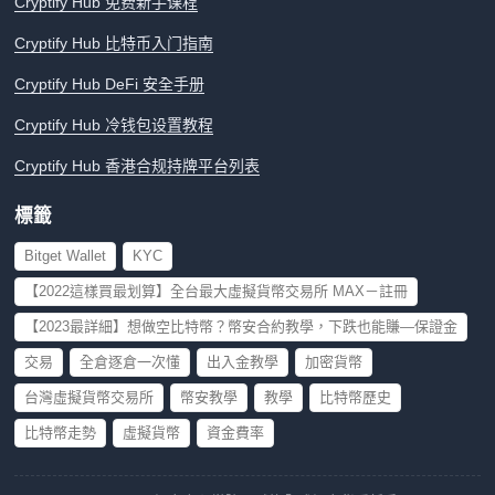
Cryptify Hub 免费新手课程
Cryptify Hub 比特币入门指南
Cryptify Hub DeFi 安全手册
Cryptify Hub 冷钱包设置教程
Cryptify Hub 香港合规持牌平台列表
標籤
Bitget Wallet
KYC
【2022這樣買最划算】全台最大虛擬貨幣交易所 MAX－註冊
【2023最詳細】想做空比特幣？幣安合約教學，下跌也能賺—保證金
交易
全倉逐倉一次懂
出入金教學
加密貨幣
台灣虛擬貨幣交易所
幣安教學
教學
比特幣歷史
比特幣走勢
虛擬貨幣
資金費率