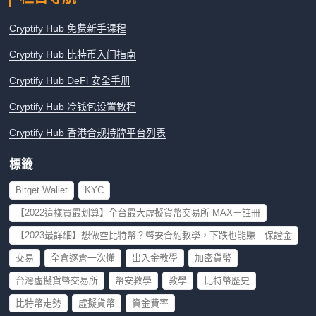
Cryptify Hub 免费新手课程
Cryptify Hub 比特币入门指南
Cryptify Hub DeFi 安全手册
Cryptify Hub 冷钱包设置教程
Cryptify Hub 香港合规持牌平台列表
標籤
Bitget Wallet
KYC
【2022這樣買最划算】全台最大虛擬貨幣交易所 MAX－註冊
【2023最詳細】想做空比特幣？幣安合約教學，下跌也能賺—保證金
交易
全倉逐倉一次懂
出入金教學
加密貨幣
台灣虛擬貨幣交易所
幣安教學
教學
比特幣歷史
比特幣走勢
虛擬貨幣
資金費率