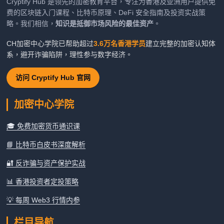
Cryptify Hub 是领先的加密教育平台，专注为香港及亚洲用户提供免
费的区块链入门课程、比特币原理、DeFi 安全指南及投资实战策
略。我们相信，
知识是抵御市场风险的最佳资产
。
CH加密中心学院已帮助超过
3.6万名香港学员
建立完整的加密认知体
系，避开诈骗陷阱，理性参与数字经济。
访问 Cryptify Hub 官网
加密中心学院
🎓 免费加密货币通识课
📘 比特币白皮书深度解析
🔐 反诈骗与资产保护实战
📊 香港投资者定投策略
💡 每周 Web3 行情内参
栏目导航