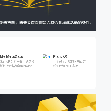
My MetaData
PlanckX
GameFi分析平台，通过分
一个完全开放的区块链游
析链上数据和鲸鱼/Twitter
戏平台和 NFT 市场
KOL行为来发现机会。