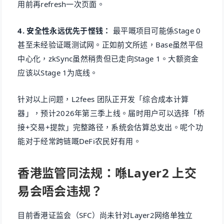
用前再refresh一次页面。
4. 安全性永远优先于悭钱：
最平嘅项目可能係Stage 0
甚至未经验证嘅测试网。正如前文所述，Base虽然平但
中心化，zkSync虽然稍贵但已走向Stage 1。大额资金
应该以Stage 1为底线。
针对以上问题，L2fees 团队正开发「综合成本计算
器」，预计2026年第三季上线。届时用户可以选择「桥
接+交易+提款」完整路径，系统会估算总支出。呢个功
能对于经常跨链嘅DeFi农民好有用。
香港监管同法规：喺Layer2 上交
易会唔会违规？
目前香港证监会（SFC）尚未针对Layer2网络单独立