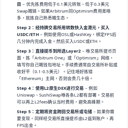
目
– 优先拣费用低于0.1美元转账、低于0.3美元
Swap嘅链。如果Arbitrum同Optimism费用差唔
多，就拣自己熟悉嘅生态。
Step 2：经持牌交易所用转数快入金港元，买入
USDC/ETH
– 例如使用OSL或HashKey，绑定FPS后
几分钟内完成入金。然后买入USDC或ETH。
Step 3：直接提币到所选Layer2
– 喺交易所提币页
面，拣「Arbitrum One」或「Optimism」网络，
填写你自己嘅钱包地址。手续费通常由交易所补贴或
收好平（0.1-0.5美元）。记住唔好拣错
「Ethereum」主网，否则会贵几十倍。
Step 4：使用L2原生DEX进行交易
– 例如
Uniswap、SushiSwap喺各条L2都有部署。交易前
可以再上L2fees确认当时费用，避免高峰期。
Step 5：定期将资金跨回交易所或屯储
– 如果你需
要变现，同样经交易所直接提币由L2返到账户，再
FPS出金。