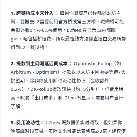
1. 跨链桥成本未计入：
如果你嘅资产已经喺以太坊主
网，要搬去L2需要使用官方桥或第三方桥，呢啲桥可能
会额外收0.1%-0.5%费用。L2fees 只显示L2内部嘅
gas，唔包括桥接费。所以最悭钱方法係直接由交易所提
币到L2，跳过桥。
2. 提款到主网嘅延迟同成本：
Optimistic Rollup（如
Arbitrum、Optimism）提款返以太坊主网需要等待7天
挑战期，除非你使用即时流动性协议（会收额外
0.2%）。ZK-Rollup提款较快（约15分钟），但费用稍
高。呢啲「出口成本」喺L2fees冇显示，需要用户自行
了解。
3. 费用波动性：
L2fees 嘅数据係实时撷取，但如果你
喺高峰时段交易，实际支出可能比表列高2-3倍。建议使