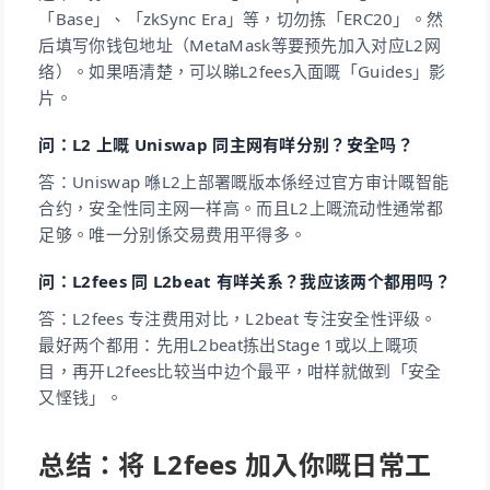
「Base」、「zkSync Era」等，切勿拣「ERC20」。然
后填写你钱包地址（MetaMask等要预先加入对应L2网
络）。如果唔清楚，可以睇L2fees入面嘅「Guides」影
片。
问：L2 上嘅 Uniswap 同主网有咩分别？安全吗？
答：Uniswap 喺L2上部署嘅版本係经过官方审计嘅智能
合约，安全性同主网一样高。而且L2上嘅流动性通常都
足够。唯一分别係交易费用平得多。
问：L2fees 同 L2beat 有咩关系？我应该两个都用吗？
答：L2fees 专注费用对比，L2beat 专注安全性评级。
最好两个都用：先用L2beat拣出Stage 1或以上嘅项
目，再开L2fees比较当中边个最平，咁样就做到「安全
又悭钱」。
总结：将 L2fees 加入你嘅日常工