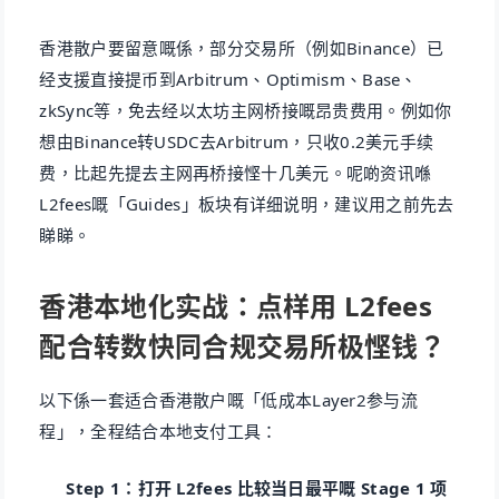
香港散户要留意嘅係，部分交易所（例如Binance）已
经支援直接提币到Arbitrum、Optimism、Base、
zkSync等，免去经以太坊主网桥接嘅昂贵费用。例如你
想由Binance转USDC去Arbitrum，只收0.2美元手续
费，比起先提去主网再桥接悭十几美元。呢啲资讯喺
L2fees嘅「Guides」板块有详细说明，建议用之前先去
睇睇。
香港本地化实战：点样用 L2fees
配合转数快同合规交易所极悭钱？
以下係一套适合香港散户嘅「低成本Layer2参与流
程」，全程结合本地支付工具：
Step 1：打开 L2fees 比较当日最平嘅 Stage 1 项