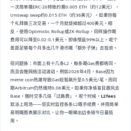
一次简单嘅ERC-20转账约需0.005 ETH（约12美元），
Uniswap swap约0.015 ETH（约36美元）。如果你每
个礼拜做三次交易，一个月就烧掉超过400美元。相
反，使用Optimistic Rollup或ZK-Rollup，同样操作嘅
费用可以降至0.02-0.1美元，即係悭返99%以上。呢个
差距足够每个月多出几千港币嘅「额外子弹」去投资。
但问题係：市面上有十几条L2，每条嘅Gas费都唔同，
而且会随网络活动波动。例如2026年4月，Base因为
meme coin热潮导致Gas短暂飙升至0.5美元/笔，而同
期Arbitrum仍然维持0.08美元。如果你净係盲目跟风去
Base，随时交多几倍「过路费」。呢个时候，
L2fees
就派上用场——佢实时监控各条L2嘅手续费，并用简单
易明嘅图表展示对比，让你一眼睇出边条链今日最抵
用。