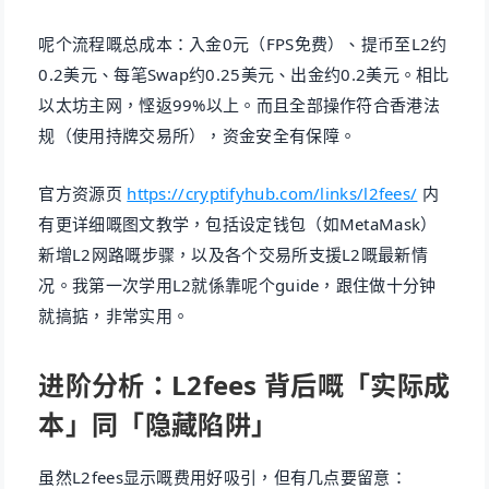
呢个流程嘅总成本：入金0元（FPS免费）、提币至L2约
0.2美元、每笔Swap约0.25美元、出金约0.2美元。相比
以太坊主网，悭返99%以上。而且全部操作符合香港法
规（使用持牌交易所），资金安全有保障。
官方资源页
https://cryptifyhub.com/links/l2fees/
内
有更详细嘅图文教学，包括设定钱包（如MetaMask）
新增L2网路嘅步骤，以及各个交易所支援L2嘅最新情
况。我第一次学用L2就係靠呢个guide，跟住做十分钟
就搞掂，非常实用。
进阶分析：L2fees 背后嘅「实际成
本」同「隐藏陷阱」
虽然L2fees显示嘅费用好吸引，但有几点要留意：