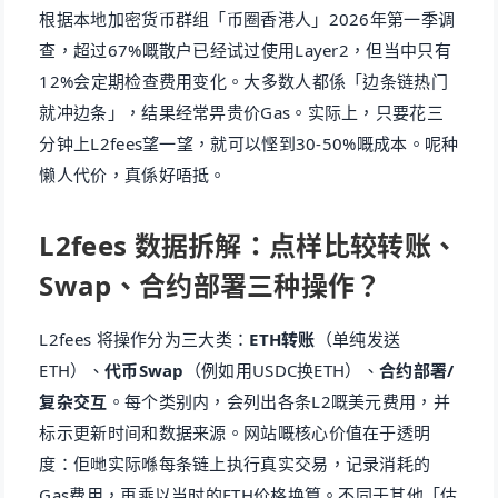
根据本地加密货币群组「币圈香港人」2026年第一季调
查，超过67%嘅散户已经试过使用Layer2，但当中只有
12%会定期检查费用变化。大多数人都係「边条链热门
就冲边条」，结果经常畀贵价Gas。实际上，只要花三
分钟上L2fees望一望，就可以悭到30-50%嘅成本。呢种
懒人代价，真係好唔抵。
L2fees 数据拆解：点样比较转账、
Swap、合约部署三种操作？
L2fees 将操作分为三大类：
ETH转账
（单纯发送
ETH）、
代币Swap
（例如用USDC换ETH）、
合约部署/
复杂交互
。每个类别内，会列出各条L2嘅美元费用，并
标示更新时间和数据来源。网站嘅核心价值在于透明
度：佢哋实际喺每条链上执行真实交易，记录消耗的
Gas费用，再乘以当时的ETH价格换算。不同于其他「估