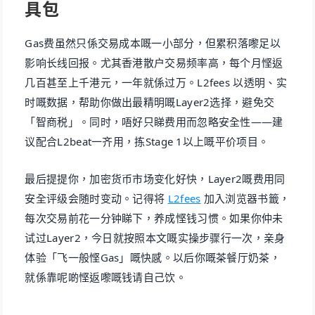
具包
Gas费虽然只係交易成本嘅一小部分，但累积落嚟足以
影响长线回报。尤其香港散户交易频率高，每个月悭返
几百甚至上千港元，一年就係过万。L2fees 以透明、实
时嘅数据，帮助你做出最精明嘅Layer2选择，避免交
「智商税」。同时，唔好只睇费用而忽略安全性——建
议配合L2beat一齐用，拣Stage 1以上嘅平价项目。
最后提提你，加密货币市场变化好快，Layer2嘅费用同
安全评级会随时变动。记得将
L2fees
加入浏览器书籤，
每次交易前花一分钟睇下，养成悭钱习惯。如果你仲未
试过Layer2，今日就按照本文嘅实操步骤行一次，亲身
体验「飞一般悭Gas」嘅快感。以后你嘅茶餐厅奶茶，
就係靠呢啲悭返嚟嘅钱请自己饮。