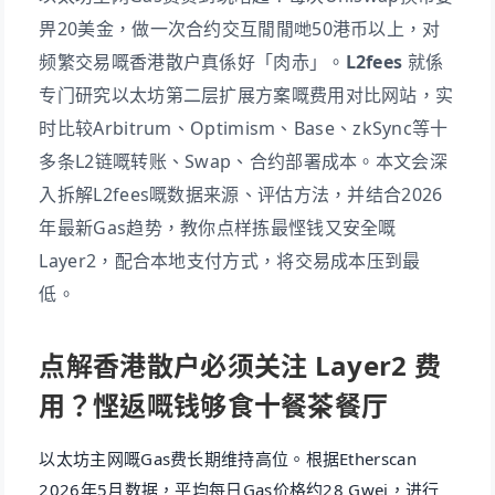
畀20美金，做一次合约交互閒閒哋50港币以上，对
频繁交易嘅香港散户真係好「肉赤」。
L2fees
就係
专门研究以太坊第二层扩展方案嘅费用对比网站，实
时比较Arbitrum、Optimism、Base、zkSync等十
多条L2链嘅转账、Swap、合约部署成本。本文会深
入拆解L2fees嘅数据来源、评估方法，并结合2026
年最新Gas趋势，教你点样拣最悭钱又安全嘅
Layer2，配合本地支付方式，将交易成本压到最
低。
点解香港散户必须关注 Layer2 费
用？悭返嘅钱够食十餐茶餐厅
以太坊主网嘅Gas费长期维持高位。根据Etherscan
2026年5月数据，平均每日Gas价格约28 Gwei，进行