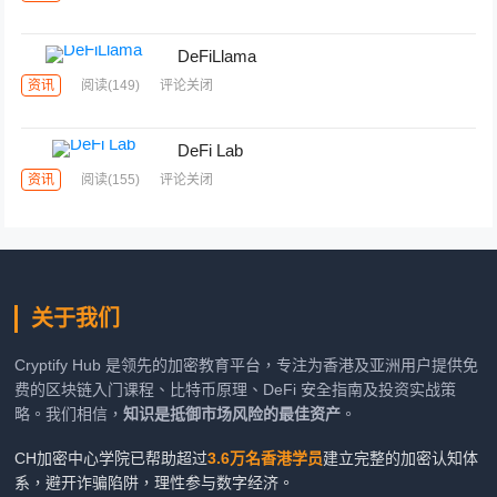
DeFiLlama
资讯
阅读
(149)
评论关闭
DeFi Lab
资讯
阅读
(155)
评论关闭
关于我们
Cryptify Hub 是领先的加密教育平台，专注为香港及亚洲用户提供免
费的区块链入门课程、比特币原理、DeFi 安全指南及投资实战策
略。我们相信，
知识是抵御市场风险的最佳资产
。
CH加密中心学院已帮助超过
3.6万名香港学员
建立完整的加密认知体
系，避开诈骗陷阱，理性参与数字经济。