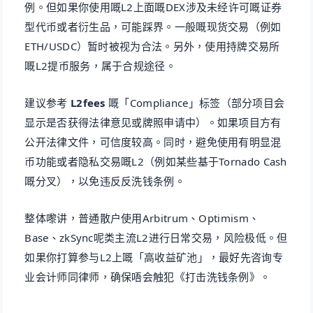
例。但如果你使用嘅L2上面嘅DEX涉及未经许可嘅证券
型代币或者衍生品，可能踩界。一般嘅现货交易（例如
ETH/USDC）暂时被视为合法。另外，使用持牌交易所
嘅L2提币服务，属于合规途径。
建议参考
L2fees
嘅「Compliance」标签（部分项目会
显示是否获得法律意见或牌照申请中）。如果项目方有
公开法律文件，可信度较高。同时，避免使用有明显混
币功能或者隐私交易嘅L2（例如某些基于Tornado Cash
嘅分叉），以免违反反洗钱条例。
整体嚟讲，普通散户使用Arbitrum、Optimism、
Base、zkSync呢类主流L2进行日常交易，风险极低。但
如果你打算参与L2上嘅「高收益矿池」，最好先咨询专
业会计师同律师，确保唔会触犯《打击洗钱条例》。