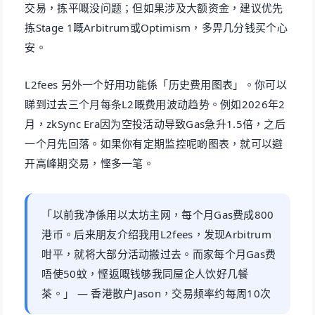
交易，拣平嘅没问题；但如果涉及大额资金，建议优先
拣Stage 1嘅Arbitrum或Optimism，多畀几分钱买个心
安。
L2fees 另外一个好用功能係「历史费用图表」。你可以
睇到过去三个月每条L2嘅费用波动趋势。例如2026年2
月，zkSync Era因为空投活动导致Gas急升1.5倍，之后
一个月先回落。如果你有定期监控呢啲图表，就可以避
开高峰期交易，悭多一笔。
「以前我净係用以太坊主网，每个月Gas费成800
港币。后来朋友介绍我用L2fees，发现Arbitrum
咁平，就将大部分活动搬过去。而家每个月Gas费
唔使50蚊，悭返嘅钱够我同屋企人饮好几餐
茶。」 — 香港散户Jason，交易频率约每周10次