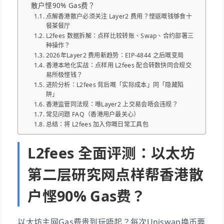
散户悭90% Gas费？
点解香港散户必须关注 Layer2 费用？悭返嘅钱够食十
餐茶餐厅
L2fees 数据拆解：点样比较转账、Swap、合约部署三
种操作？
2026年Layer2 费用新趋势：EIP-4844 之后嘅变局
香港本地化实战：点样用 L2fees 配合转数快同合规交
易所极悭钱？
进阶分析：L2fees 背后嘅「实际成本」同「隐藏陷
阱」
香港监管同法规：喺Layer2 上交易会唔会违规？
常见问题 FAQ（香港用户最关心）
总结：将 L2fees 加入你嘅日常工具包
L2fees 全面评测：以太坊
第二层研究网点样帮香港散
户悭90% Gas费？
以太坊主网Gas费贵到玩唔起？每次Uniswap换币要