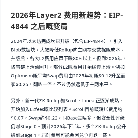
2026年Layer2 费用新趋势：EIP-
4844 之后嘅变局
2024年以太坊完成坎昆升级（包含EIP-4844），引入
Blob数据块，大幅降低Rollup向主网提交数据嘅成本。
升级后，各大L2费用应声下跌80%以上。但到2026年，
随着链上活动回升，部分L2嘅费用开始缓慢上涨。例如
Optimism嘅平均Swap费用由2025年初嘅$0.12升至而
家$0.25，翻咗一倍。不过仍然远低于主网水平。
另外，新一代ZK-Rollup如Scroll、Linea 正逐渐成熟，
开始加入L2fees嘅比较列表。Scroll目前嘅转账费用约
$0.07，Swap约$0.22，同Base差唔多，但安全性评级
仍喺Stage 0。预计2026年下半年，多个ZK-Rollup会升
级到Stage 1，届时费用可能会因竞争再跌一截。