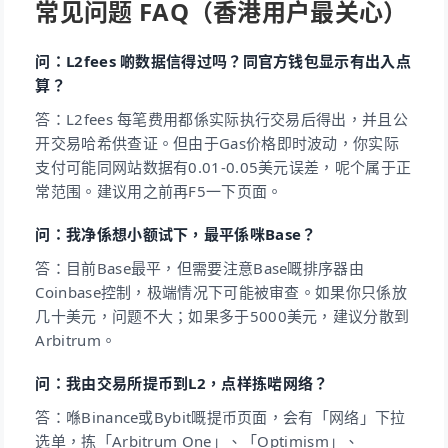
常见问题 FAQ（香港用户最关心）
问：L2fees 啲数据信得过吗？同官方钱包显示有出入点
算？
答：L2fees 每笔费用都係实际执行交易后得出，并且公
开交易哈希供查证。但由于Gas价格即时波动，你实际
支付可能同网站数据有0.01-0.05美元误差，呢个属于正
常范围。建议用之前再F5一下页面。
问：我净係想小额试下，最平係咪Base？
答：目前Base最平，但需要注意Base嘅排序器由
Coinbase控制，极端情况下可能被审查。如果你只係放
几十美元，问题不大；如果多于5000美元，建议分散到
Arbitrum。
问：我由交易所提币到L2，点样拣啱网络？
答：喺Binance或Bybit嘅提币页面，会有「网络」下拉
选单，拣「Arbitrum One」、「Optimism」、