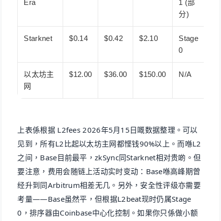
Era
1 (部
分)
Starknet
$0.14
$0.42
$2.10
Stage
0
以太坊主
$12.00
$36.00
$150.00
N/A
网
上表係根据 L2fees 2026年5月15日嘅数据整理。可以
见到，所有L2比起以太坊主网都悭钱90%以上。而喺L2
之间，Base目前最平，zkSync同Starknet相对贵啲。但
要注意，费用会随链上活动实时变动：Base喺高峰期曾
经升到同Arbitrum相差无几。另外，安全性评级亦需要
考量——Base虽然平，但根据L2beat现时仍属Stage
0，排序器由Coinbase中心化控制。如果你只係做小额