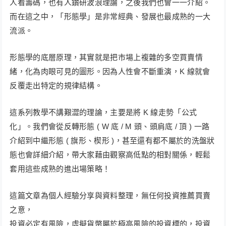
人看籌碼，也有人鑽研波浪理論，之後我們也會一一介紹。
而在這之中，「形態學」是非常經典、發展也最成熟的一大
流派。
形態學的底層原理，其實就是把市場上複雜的多空買賣情
緒，化為肉眼可見的圖形。因為人性會不斷重演，K 線就會
反覆走出特定的規律結構。
這系列教學不講艱澀的理論，主要是將 K 線走勢「公式
化」。我們會從反轉形態 ( W 底 / M 頭、頭肩底 / 頂 ) 一路
介紹到中繼形態 ( 旗形、楔形 )，甚至還有都不屬於的洗盤狀
態也會詳細介紹，帶大家藉由觀察高低點的相對關係，輕鬆
套用這些成熟的進出場策略！
這篇文章為個人經驗分享與資料整理，無任何投資推薦買賣
之意，
投資必定有風險，虛擬貨幣屬於極高風險的投資標的，投資