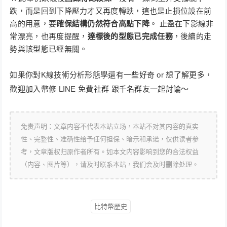
跌，而是回到下降壓力才又再度轉跌，這也是止損位設在前
高的用意，要
確保結構仍然符合高點下降
。 止盈在下影線非
常漂亮，也再度提醒，
達標後的型態已完成任務
，後續的走
勢與該型態已經無關。
如果你對K線技術分析形態學還有一些好奇 or 想了解更多，
歡迎加入幣修 LINE 免費社群 跟千名群友一起討論～
免责声明：文章内容不代表本站立场，本站不对其内容的真实
性、完整性、准确性给予任何担保、暗示和承诺，仅供读者参
考，文章版权归原作者所有。如本文内容影响到您的合法权益
（内容、图片等），请及时联系本站，我们会及时删除处理。
比特幣歷史