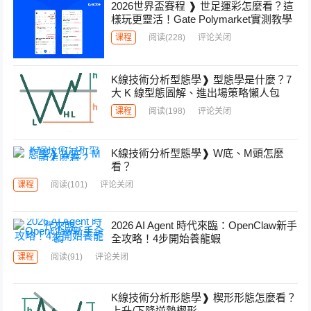
2026世界盃賽程 ❱ 世足運彩怎麼看？這
樣玩更靈活！Gate Polymarket實測教學
课程
阅读
(228)
评论关闭
K線技術分析型態學❱ 型態學是什麼？7
大 K 線型態圖解、進出場策略懶人包
课程
阅读
(198)
评论关闭
K線技術分析型態學❱ W底、M頭怎麼
看？
课程
阅读
(101)
评论关闭
2026 AI Agent 時代來臨：OpenClaw新手
全攻略！4步開始養龍蝦
课程
阅读
(91)
评论关闭
K線技術分析形態學❱ 楔形形態怎麼看？
上升/下降逆勢楔形