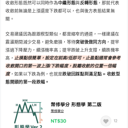
收斂形態既然可以同時作為
中繼形態
與
反轉形態
，那就代表
收斂前無論是上漲還是下跌都可以，也與後方表態結果無
關。
交易建議因為跟跟楔型類似，都是縮窄的通道，一樣建議在
震盪期間減少交易，避免磨損，等待
突破後做同方向
，提早
漲過下降壓力，續漲機率高；提早跌破上升支撐，續跌機率
高，
止損點很簡單，設定在前高/低即可，止盈點通常會參考
收斂開口的第一波上漲/下跌幅度，脫離收斂的位置一倍幅
度
，如果以下跌為例，也就是
跌破回踩點到滿足點 = 收斂型
態開頭的第一段跌幅。