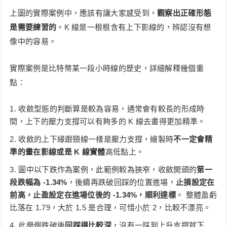
上圖的實際案例中，應該有讓大家感受到，
觀察出正確形態
是需要練習的
。K 線是一根根含有上下影線的，辨認沒有想
像中的容易。
實際案例是比特幣某一段小時線的歷史，詳細解釋幾個重
點：
收斂型態的判斷算是較為容易，通常會有較長的形成時
間，上下的壓力支撐可以有夠多的 K 線去畫得更加精準。
收斂的上下緣跟頸線一樣是壓力支撐，繪製時
不一定會精
準的畫在影線或是 K 線實體
高低點上。
圖中以下跌作為案例，此範例較為狹窄，收斂開頭的
第一
段跌幅為 -1.34%
，後續再跌破回踩的位置進場，
止損設定在
前高，止盈設定在進場位後的 -1.34%，順利達標
。 整體盈虧
比落在 1.79，大於 1.5 是合理，可惜小於 2，比較不漂亮。
此舉例跌破後
回踩得比較深
，沒有一踩到上升支撐就下