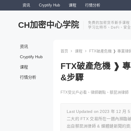
资讯
Cryptify Hub
课程
行情分析
CH加密中心学院
免费的加密货币新手课程
学习比特币、DeFi、安
资讯
首页
课程
FTX破產危機 ❱ 專業
Cryptify Hub
FTX破產危機 ❱
课程
&步驟
行情分析
FTX受災戶必看、律師觀點、蔡昆洲律師
Last Updated on 2023 年 1
二大的 FTX 交易所在一週內瀕臨
出自蔡昆洲律師 & 媒體鏈新聞的