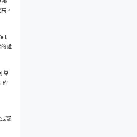
弟那
較高。
l,
它的證
可靠
X 的
除或竄