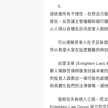
5.
請放棄所有不理性、枉想自力
提告，反而讓主管機關和銀行
心人得以各種名目向受害人斂
可以理解受害人在手足無措
所以希望大家在這麼艱難的時
尚澄法律 (Enlighten L
夥人陳靜芳律師連夜討論本案
的投資人謀劃出一條可能的處
和具體化我們的法律策略，請
我相信天無絕人之路，而法
Enlighten Law Gro