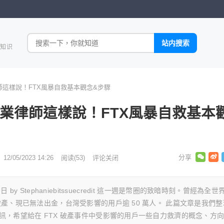
全知识
律師這樣說！FTX風暴自救基本觀念&步驟
 專業律師這樣說！FTX風暴自救基本
12/05/2023 14:26
阅读
(53)
评论关闭
2 月 5 日 by Stephaniebitssuecredit 這一週是幣圈的致暗時刻。曾經為全世
破產、現已無法出金，台灣受影響的用戶逾 50 萬人。 此篇文章是我們整
資訊，希望給在 FTX 破產事件中受影響的用戶一些自力救濟的概念、方