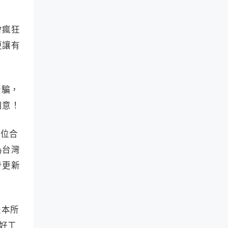
會瘋狂
更讓有
受騙，
用意！
另一位合
為台灣
步更新
是本所
好好工