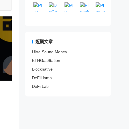
Play To Earn
卖
E
DeGame
来
My MetaData
区
PlanckX
游
Play to Ea
交
t
的
驱
排
世
提
G
一
G
易
h
山
动
行
界
供
a
个
a
以
e
寨
的
网
领
一
m
完
m
检
r
项
D
站
先
站
e
全
e
测
e
目
e
。
的
式
F
开
F
代
u
信
F
区
N
i
放
i
币
m
息
i
近期文章
块
F
分
的
游
是
、
索
项
链
T
析
区
戏
否
B
引
目
Ultra Sound Money
游
游
平
块
内
为
S
网
风
戏
戏
台
链
容
ETHGasStation
蜜
C
站
险
数
服
，
游
平
罐
、
。
与
据
务
通
戏
台
Blocknative
。
P
收
聚
。
过
平
o
益
DeFiLlama
合
分
台
l
评
器
析
和
DeFi Lab
y
估
。
链
N
g
平
上
F
o
台
数
T
n
。
据
市
、
和
场
F
鲸
a
鱼
n
/
t