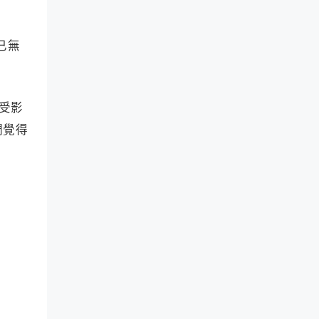
T
o
w
m
i
、
t
已無
D
t
o
e
g
r
e
K
c
O
中受影
h
L
a
們覺得
行
i
为
n
来
代
发
币
现
分
机
析
会
器
。
。