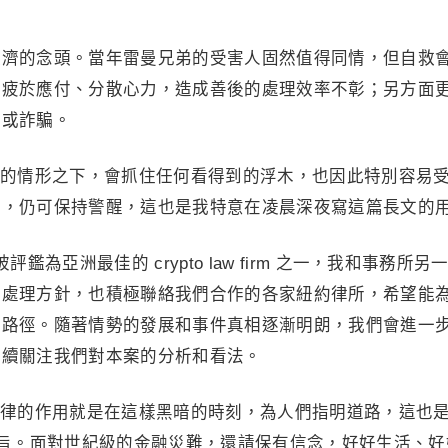
救濟的念頭。當年雷曼兄弟的受害人固然值得同情，但自救
團疲於應付、分散心力，造成善後的處理效率不彰；另方面
財或詐騙。
的情形之下，會抓住任何看得到的浮木，也因此特別容易
刻，仍可保持警醒，這也是我特意在凌晨深夜寫這篇長文的
aw) 被評鑑為亞洲最佳的 crypto law firm 之一，我和事務所
的處理方針，也積極聯絡我們合作的各家紐約律所，希望能
理路徑。隨著情勢的發展和事件真相逐漸明朗，我們會進一
持續關注我們對本案的分析和看法。
律的作用就是在這樣黑暗的時刻，為人們指明道路，這也
up 設立的宗旨。面對世紀級的金融災難，還請保有信念，好好生活、