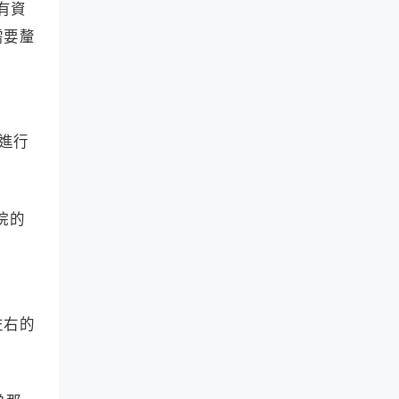
有資
需要釐
的進行
院的
左右的