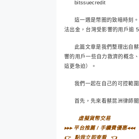
bitssuecredit
這一週是幣圈的致暗時刻。
法出金，台灣受影響的用戶逾 5
此篇文章是我們整理出自蔡昆
響的用戶一些自力救濟的概念
這更急迫）。
我們一起在自己的可控範圍
首先，先來看蔡昆洲律師關
⠀
虛擬貨幣交易⠀
▸▸▸
平台推薦 / 手續費優惠
◂◂◂
👉⠀
點我立即查看
⠀👈