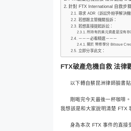
針對 FTX International 自救步
尋求 ADR（訴訟外紛爭解決
若想跟主管機關投訴：
若想直接提起訴訟：
所持有的美元資產是沒有存
－－－必看精選－－－
關於 幣修學分 Bitssue Cred
立即分享此文：
FTX破產危機自救 法律
以下轉自蔡昆洲律師臉書貼
剛喝完今天最後一杯咖啡。
我想該是和大家說明清楚 FTX
身為本次 FTX 事件的