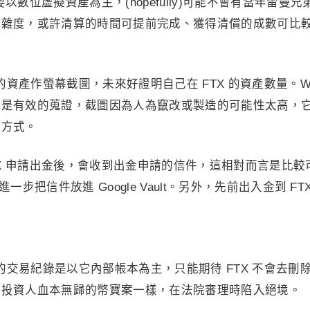
要以數位虛擬資產為主，(hopefully)可能不會有當年雷曼兄
複雜度，或許清算的時間可提前完成、獲得清償的成數可比
的資產作螢幕截圖，未來好證明自己在 FTX 的資產數量。Wel
要是有效的蒐證，截圖因為人為竄改或製造的可能性太高，
的方式。
TX 申請出金後，會收到出金申請的信件，這相對而言是比較
進一步把信件放進 Google Vault。另外，先前出入金到 FT
有的交易紀錄是以它內部帳本為主，只能期待 FTX 不會去刪
灣投資人血本無歸的幣寶案一樣，在法院審理時陷入絕境。