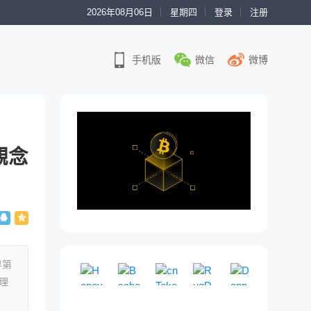
2026年08月06日
星期四
登录
注册
手机版
微信
微博
觀念
界第
Honeypot
Bscheck
cnToken
RugDoc
DappRade
理
模
免
即
一
权
拟
费
将
个
威
向
买
的
到
社
链