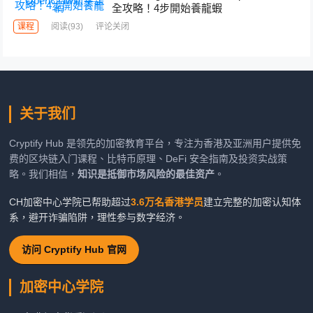
全攻略！4步開始養龍蝦
课程
阅读
(93)
评论关闭
关于我们
Cryptify Hub 是领先的加密教育平台，专注为香港及亚洲用户提供免
费的区块链入门课程、比特币原理、DeFi 安全指南及投资实战策
略。我们相信，
知识是抵御市场风险的最佳资产
。
CH加密中心学院已帮助超过
3.6万名香港学员
建立完整的加密认知体
系，避开诈骗陷阱，理性参与数字经济。
访问 Cryptify Hub 官网
加密中心学院