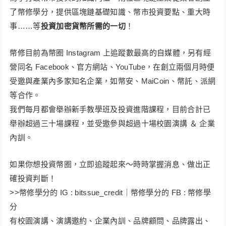
了幣修學分，提供區塊鏈基礎知識、幣市投資要點、重大時
事……等
投資加密貨幣所需的一切
！​
幣修目前為幣圈 Instagram 上追蹤數最高的自媒體，另有經
營同名 Facebook、官方網站、YouTube，在創立兩個月時便
受邀與產業內多家知名企業，如幣安、MaiCoin、幣託、派網
等合作。
我們每月都會舉辦新手教學班及投資進階課程，目前合計已
舉辦超過三十場課程，並受邀參與超過十場校園演講 ＆ 企業
內訓。
如果你想投資幣圈，立即追蹤起來～時時掌握消息、做出正
確投資判斷！
>>​幣修學分的 IG : bitssue_credit｜幣修學分的 FB : 幣修學
分
有校園演講、演講邀約、企業內訓、品牌顧問、品牌露出、