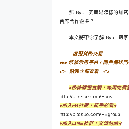
那 Bybit 究竟是怎樣
首席合作企業？
本文將帶你了解 Bybit 這家
⠀
虛擬貨幣交易⠀
▸▸▸
幣修常用平台 / 開戶傳送門
👉⠀
點我立即查看
⠀👈
▸
幣修課程官網，每周免費
http://bitssue.com/Fans
▸
加入FB社團，新手必看◂
http://bitssue.com/FBgroup
▸加入LINE社群，交流討論◂