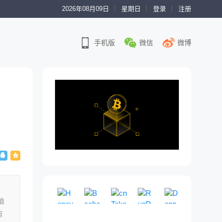
2026年08月09日
星期日
登录
注册
手机版
微信
微博
Honeypot
Bscheck
cnToken
RugDoc
DappRade
值
模
免
即
一
权
拟
费
将
个
威
有
买
的
到
社
链