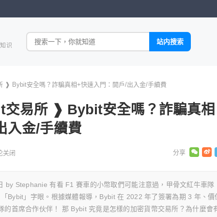
全知识
易所 ❱ Bybit安全嗎？詐騙真相+快速入門：開戶/出入金/手續費
it交易所 ❱ Bybit安全嗎？詐騙真相
出入金/手續費
论关闭
3 月 8 日 by Stephanie 有看 F1 賽車的小幣取們可能注意過，甲骨文紅牛車隊
印有 「Bybit」字眼。根據媒體報導，Bybit 在 2022 年了簽署為期 3 年、價
車隊的首席合作伙伴！ 那 Bybit 究竟是怎樣的加密貨幣交易所？為什麼會