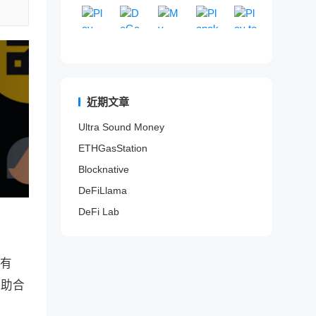
Play To Earn
卖
E
DeGame
来
My MetaData
区
PlanckX
游
Play to Ea
交
t
的
驱
排
世
提
G
一
G
易
h
山
动
行
界
供
a
个
a
以
e
寨
的
网
领
一
m
完
m
检
r
项
D
站
先
站
e
全
e
测
e
目
e
。
的
式
F
开
F
代
u
信
F
区
N
i
放
i
币
m
息
i
近期文章
块
F
分
的
游
是
、
索
项
链
T
析
区
戏
否
B
引
目
Ultra Sound Money
游
游
平
块
内
为
S
网
风
戏
戏
台
链
容
ETHGasStation
蜜
C
站
险
数
服
，
游
平
罐
、
。
与
据
务
通
戏
台
Blocknative
。
P
收
聚
。
过
平
o
益
DeFiLlama
合
分
台
l
评
器
析
和
DeFi Lab
y
估
。
链
N
g
平
上
F
o
台
数
T
n
。
据
市
印有
、
和
场
F
鲸
贊助合
a
鱼
n
/
t