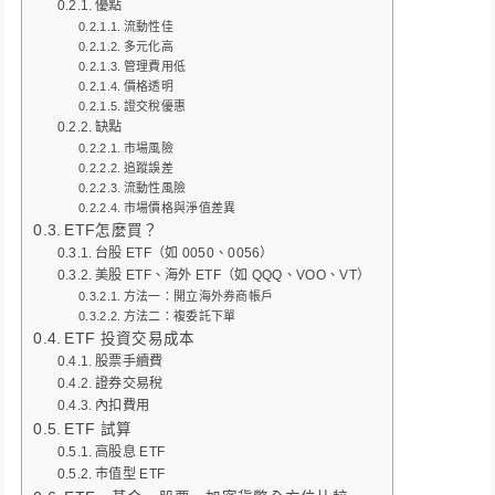
優點
流動性佳
多元化高
管理費用低
價格透明
證交稅優惠
缺點
市場風險
追蹤誤差
流動性風險
市場價格與淨值差異
ETF怎麼買？
台股 ETF（如 0050、0056）
美股 ETF、海外 ETF（如 QQQ、VOO、VT）
方法一：開立海外券商帳戶
方法二：複委託下單
ETF 投資交易成本
股票手續費
證券交易稅
內扣費用
ETF 試算
高股息 ETF
市值型 ETF