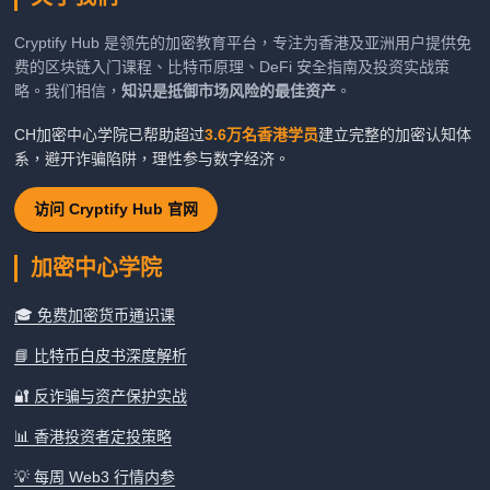
Cryptify Hub 是领先的加密教育平台，专注为香港及亚洲用户提供免
费的区块链入门课程、比特币原理、DeFi 安全指南及投资实战策
略。我们相信，
知识是抵御市场风险的最佳资产
。
CH加密中心学院已帮助超过
3.6万名香港学员
建立完整的加密认知体
系，避开诈骗陷阱，理性参与数字经济。
访问 Cryptify Hub 官网
加密中心学院
🎓 免费加密货币通识课
📘 比特币白皮书深度解析
🔐 反诈骗与资产保护实战
📊 香港投资者定投策略
💡 每周 Web3 行情内参