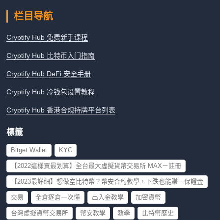
栏目导航
Cryptify Hub 免费新手课程
Cryptify Hub 比特币入门指南
Cryptify Hub DeFi 安全手册
Cryptify Hub 冷钱包设置教程
Cryptify Hub 香港合规持牌平台列表
標籤
Bitget Wallet
KYC
【2022這樣買最划算】全台最大虛擬貨幣交易所 MAX－註冊
【2023最詳細】想做空比特幣？幣安合約教學，下跌也能賺—保證金
交易
全倉逐倉一次懂
出入金教學
加密貨幣
台灣虛擬貨幣交易所
幣安教學
教學
比特幣歷史