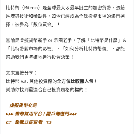
比特幣（Bitcoin）是全球最大＆最早誕生的加密貨幣，憑藉
區塊鏈技術和稀缺性，如今已經成為全球投資市場的熱門選
擇，被譽為「數位黃金」！
無論是虛擬貨幣新手 or 幣圈老手，了解「比特幣是什麼」＆
「比特幣對市場的影響」、「如何分析比特幣幣價」，都能
幫助我們更準確地進行投資決策！
文末直接分享：
比特幣 v.s. 其他投資標的
全方位比較懶人包
！
幫助你找到最適合自己投資風格的標的！
⠀
虛擬貨幣交易⠀
▸▸▸
幣修常用平台 / 開戶傳送門
◂◂◂
👉⠀
點我立即查看
⠀👈