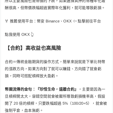
所以主要風險也是幣價的下跌，如果選擇質押的幣種年化報
酬很高，但幣價跌幅超過實際年化獲利，就可能導致虧損。
🏅 推薦使用平台：幣安 Binance、OKX ⇦ 點擊前往平台
點我使用 OKX 👆
【合約】
高收益也高風險
合約＝傳統金融期貨的操作方式，簡單來說就是下單比特幣
的漲跌方向，如果方向對了就可以賺錢、方向錯了就會虧
損，同時可搭配槓桿放大盈虧。
幣圈流傳的金句：『珍惜生命，遠離合約』
，主要是因為一
旦槓桿開太大，容錯空間就會被壓所導致虧損機率高，假設
開了 20 倍的槓桿，只要跌幅超過 5%（100/20=5），就會被
強制平倉，血本無虧。