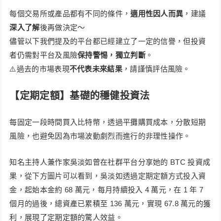
每個交易所或產品都有不同的條件，
適用性因人而異
，建議
深入了解
後再做決定～
儘管以下我們提及的平台都已經建立了一定的信譽，但投資
者仍需對平台及風險
保持警惕，獨立判斷
。
⚠️過去的市場表現
不代表未來結果
，請謹慎評估風險。
【定期定額
】基礎的穩健投資法
每固定一段時間買入比特幣，透過平攤購買成本，分散短期
風險，也避免因為市場波動劇烈而進行的非理性操作。
知名主持人兼作家吳淡如曾在社群平台分享她的 BTC 投資成
果，從下方圖片可以看到，吳淡如透過定期定額方式投入資
金，起始本金約 68 萬元，每月持續投入 4 萬元，在 1 年 7
個月的過後，總資產已累積至 136 萬元，實現 67.8 萬元的獲
利，展現了定期定額的驚人效益。