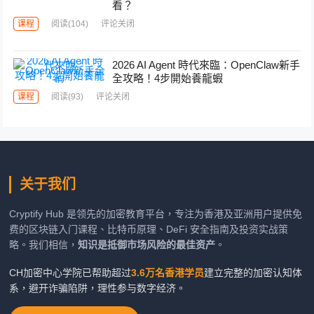
看？
课程
阅读
(104)
评论关闭
2026 AI Agent 時代來臨：OpenClaw新手
全攻略！4步開始養龍蝦
课程
阅读
(93)
评论关闭
关于我们
Cryptify Hub 是领先的加密教育平台，专注为香港及亚洲用户提供免
费的区块链入门课程、比特币原理、DeFi 安全指南及投资实战策
略。我们相信，
知识是抵御市场风险的最佳资产
。
CH加密中心学院已帮助超过
3.6万名香港学员
建立完整的加密认知体
系，避开诈骗陷阱，理性参与数字经济。