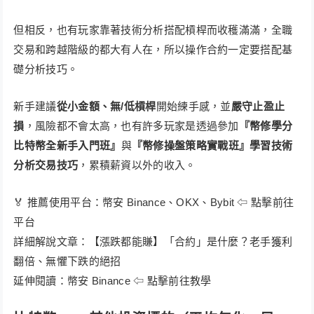
但相反，也有玩家靠著技術分析搭配槓桿而收穫滿滿，全職
交易和跨越階級的都大有人在，所以操作合約一定要搭配基
礎分析技巧。
新手建議
從小金額、無/低槓桿
開始練手感，並
嚴守止盈止
損
，風險都不會太高，也有許多玩家是透過參加
『幣修學分
比特幣全新手入門班』
與
『幣修操盤策略實戰班』學習技術
分析交易技巧
，累積薪資以外的收入。
🏅 推薦使用平台：幣安 Binance、OKX、Bybit ⇦ 點擊前往
平台
詳細解說文章：【漲跌都能賺】「合約」是什麼？老手獲利
翻倍、無懼下跌的絕招
延伸閱讀：幣安 Binance ⇦ 點擊前往教學