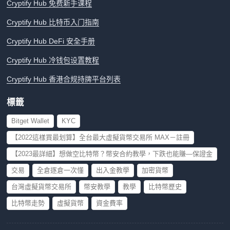
Cryptify Hub 免费新手课程
Cryptify Hub 比特币入门指南
Cryptify Hub DeFi 安全手册
Cryptify Hub 冷钱包设置教程
Cryptify Hub 香港合规持牌平台列表
標籤
Bitget Wallet
KYC
【2022這樣買最划算】全台最大虛擬貨幣交易所 MAX－註冊
【2023最詳細】想做空比特幣？幣安合約教學，下跌也能賺—保證金
交易
全倉逐倉一次懂
出入金教學
加密貨幣
台灣虛擬貨幣交易所
幣安教學
教學
比特幣歷史
比特幣走勢
虛擬貨幣
資金費率