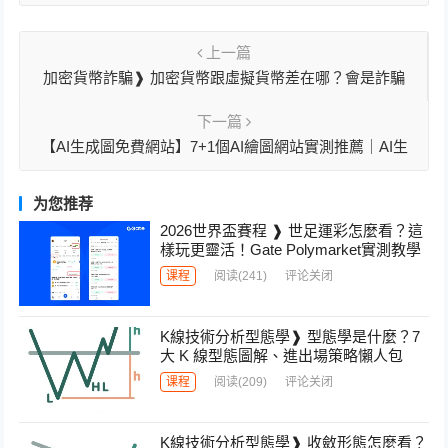
上一篇
加密貨幣詐騙❱ 加密貨幣跟虛擬貨幣差在哪？會是詐騙
嗎？
下一篇
【AI生成圖免費網站】7+1個AI繪圖網站實測推薦｜AI生
成、油畫化、像素化…隨你玩親測！
为您推荐
2026世界盃賽程 ❱ 世足運彩怎麼看？這
樣玩更靈活！Gate Polymarket實測教學
课程
阅读
(241)
评论关闭
K線技術分析型態學❱ 型態學是什麼？7
大 K 線型態圖解、進出場策略懶人包
课程
阅读
(209)
评论关闭
K線技術分析型態學❱ 收斂形態怎麼看？