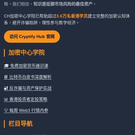
略。我们相信，
知识是抵御市场风险的最佳资产
。
CH加密中心学院已帮助超过
3.6万名香港学员
建立完整的加密认知体
系，避开诈骗陷阱，理性参与数字经济。
访问 Cryptify Hub 官网
加密中心学院
🎓 免费加密货币通识课
📘 比特币白皮书深度解析
🔐 反诈骗与资产保护实战
📊 香港投资者定投策略
💡 每周 Web3 行情内参
栏目导航