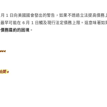
 月 1 日向美國國會發出的警告，如果不透過立法提高債務
早可能在 6 月 1 日觸及現行法定債務上限。這意味著如
臨
債務違約的困境
。
◂◂◂
抽獎◂