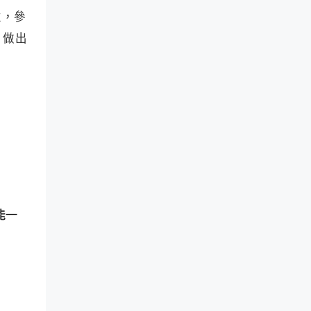
性，參
，做出
能一