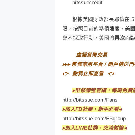
bitssuecredit
根據美國財政部長耶倫在 5
限，按照目前的舉債速度，美國最
會不採取行動，美國將
再次
面
⠀
虛擬貨幣交易⠀
▸▸▸
幣修常用平台 / 開戶傳送門
👉⠀
點我立即查看
⠀👈
▸
幣修課程官網，每周免費
http://bitssue.com/Fans
▸
加入FB社團，新手必看◂
http://bitssue.com/FBgroup
▸加入LINE社群，交流討論◂