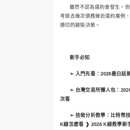
雖然不認為違約會發生，但
考過去幾次債務幾近違約案例
適切的避險決策。
新手必知
➢ 入門先看：
2026最白
➢ 台灣交易所懶人包：
20
次看
➢ 技術分析教學：
比特幣技
K線怎麼看 ❱ 2026 K線教