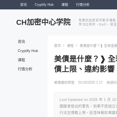
资讯
Cryptify Hub
课程
行情分析
CH加密中心学院
免费的加密货币新手课程
学习比特币、DeFi、安
资讯
首页
课程
美債是什麼？❱ 全球金融
Cryptify Hub
美債是什麼？❱ 全
课程
債上限、違約影響
行情分析
美債違約拜登
01/10/2025 1:17
阅读
(6
Last Updated on 2025 年 1 月
國國會發出的警告，如果不透過立法
行法定債務上限。這意味著如果國會