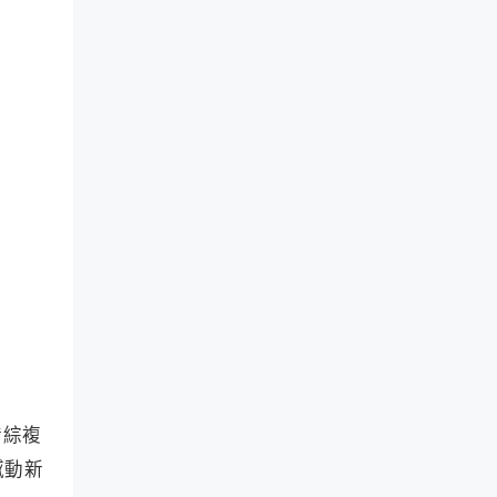
錯綜複
撼動新