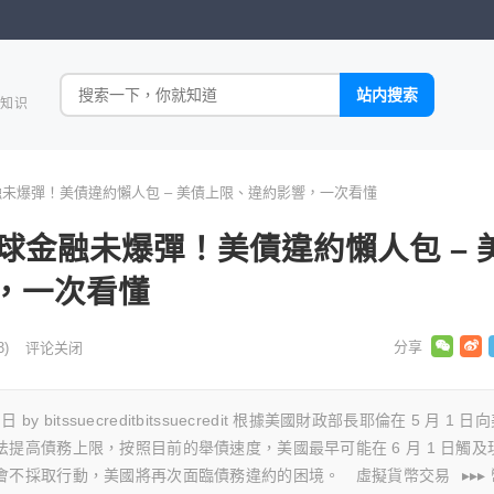
全知识
未爆彈！美債違約懶人包 – 美債上限、違約影響，一次看懂
球金融未爆彈！美債違約懶人包 – 
，一次看懂
3)
评论关闭
 10 日 by bitssuecreditbitssuecredit 根據美國財政部長耶倫在 5 月 1 日
提高債務上限，按照目前的舉債速度，美國最早可能在 6 月 1 日觸及
不採取行動，美國將再次面臨債務違約的困境。 ⠀虛擬貨幣交易⠀▸▸▸ 