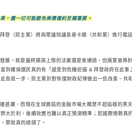
果，盡一切可能避免美債違約至關重要。
拜登（民主黨）將與眾議院議長麥卡錫（共和黨）進行電
發展，就是最終調高上限的法案還是會通過，但兩黨會再
直到確保選民真的有「感受到危機近逼 & 拜登政府在此事
彼此各退一步，民主黨針對恢復財政紀律做出一些改善、共
連甚廣，而現在全球脆弱的金融市場大概禁不起這樣的黑
是弊大於利，後續效應也難以真正預測精準；若國際情勢真
返，那就真的過頭了。