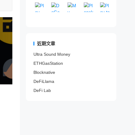
Play To Earn
卖
E
DeGame
来
My MetaData
区
PlanckX
游
Play to Ea
交
t
的
驱
排
世
提
G
一
G
易
h
山
动
行
界
供
a
个
a
以
e
寨
的
网
领
一
m
完
m
检
r
项
D
站
先
站
e
全
e
测
e
目
e
。
的
式
F
开
F
代
u
信
F
区
N
i
放
i
币
m
息
i
近期文章
块
F
分
的
游
是
、
索
项
链
T
析
区
戏
否
B
引
目
Ultra Sound Money
游
游
平
块
内
为
S
网
风
戏
戏
台
链
容
ETHGasStation
蜜
C
站
险
数
服
，
游
平
罐
、
。
与
据
务
通
戏
台
Blocknative
。
P
收
聚
。
过
平
o
益
DeFiLlama
合
分
台
l
评
器
析
和
DeFi Lab
y
估
。
链
N
g
平
上
F
o
台
数
T
n
。
据
市
、
和
场
F
鲸
a
鱼
n
/
t