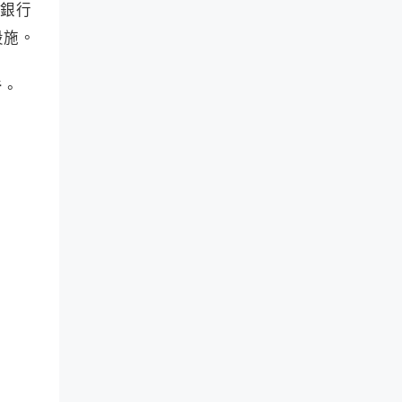
家銀行
設施。
者
。