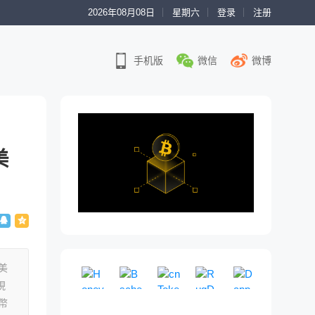
2026年08月08日
星期六
登录
注册
手机版
微信
微博
美
向美
Honeypot
Bscheck
cnToken
RugDoc
DappRade
現
模
免
即
一
权
拟
费
将
个
威
幣
买
的
到
社
链