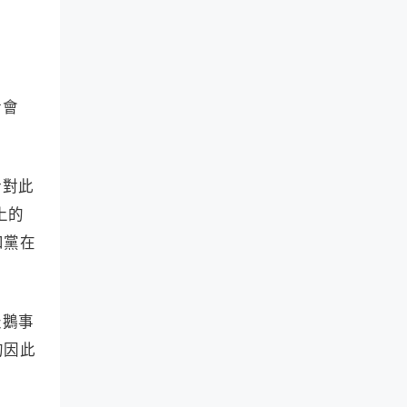
話會
針對此
上的
和黨在
天鵝事
的因此