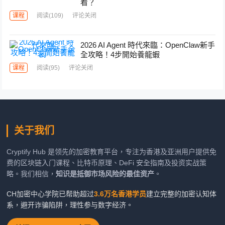
看？
课程
阅读
(109)
评论关闭
2026 AI Agent 時代來臨：OpenClaw新手
全攻略！4步開始養龍蝦
课程
阅读
(95)
评论关闭
关于我们
Cryptify Hub 是领先的加密教育平台，专注为香港及亚洲用户提供免
费的区块链入门课程、比特币原理、DeFi 安全指南及投资实战策
略。我们相信，
知识是抵御市场风险的最佳资产
。
CH加密中心学院已帮助超过
3.6万名香港学员
建立完整的加密认知体
系，避开诈骗陷阱，理性参与数字经济。