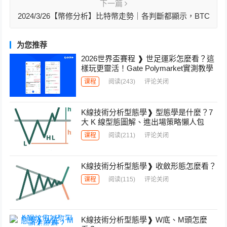
下一篇
2024/3/26【幣修分析】比特幣走勢｜各判斷都顯示，BTC
接下來將漲到「這」！
为您推荐
2026世界盃賽程 ❱ 世足運彩怎麼看？這
樣玩更靈活！Gate Polymarket實測教學
课程
阅读
(243)
评论关闭
K線技術分析型態學❱ 型態學是什麼？7
大 K 線型態圖解、進出場策略懶人包
课程
阅读
(211)
评论关闭
K線技術分析型態學❱ 收斂形態怎麼看？
课程
阅读
(115)
评论关闭
K線技術分析型態學❱ W底、M頭怎麼