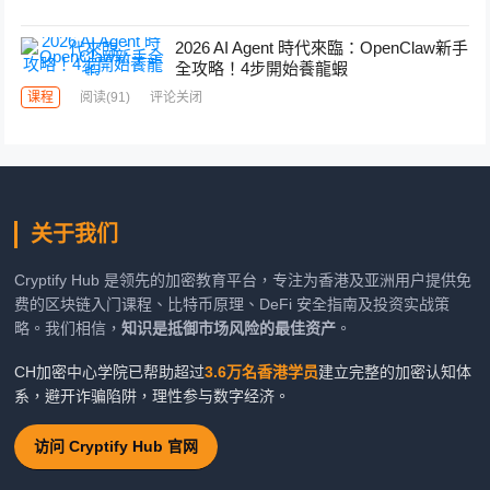
2026 AI Agent 時代來臨：OpenClaw新手
全攻略！4步開始養龍蝦
课程
阅读
(91)
评论关闭
关于我们
Cryptify Hub 是领先的加密教育平台，专注为香港及亚洲用户提供免
费的区块链入门课程、比特币原理、DeFi 安全指南及投资实战策
略。我们相信，
知识是抵御市场风险的最佳资产
。
CH加密中心学院已帮助超过
3.6万名香港学员
建立完整的加密认知体
系，避开诈骗陷阱，理性参与数字经济。
访问 Cryptify Hub 官网