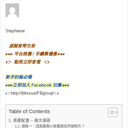
Stephanie
⠀
虛擬貨幣交易⠀
▸▸▸
平台推薦 / 手續費優惠
◂◂◂
👉⠀
點我立即查看
⠀👈
新手討論必備
▸▸▸立即加入 Facebook 社團
◂◂◂
👉http://bitssue/FBgroup👈
Table of Contents
資產配置 – 兩大誤區
誤區一：因為風險小就都放在同個地方？