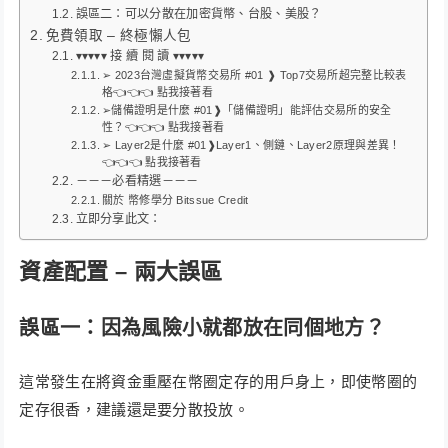
誤區二：可以分散在加密貨幣、台股、美股？
免費領取 – 終極懶人包
▾▾▾▾▾ 接 續 閱 讀 ▾▾▾▾▾
➢ 2023台灣虛擬貨幣交易所 #01 ❱ Top7交易所超完整比較表
格👈👈👈 點我接著看
➢儲備證明是什麼 #01❱「儲備證明」能評估交易所的安全
性？👈👈👈 點我接著看
➢ Layer2是什麼 #01❱Layer1、側鏈、Layer2原理與差異！
👈👈👈 點我接著看
－－－必看精選－－－
關於 幣修學分 Bitssue Credit
立即分享此文：
資產配置 – 兩大誤區
誤區一：因為風險小就都放在同個地方？
這常發生在將資金重壓在幣圈定存的用戶身上，即使幣圈的
定存很香，建議還是要分散投放。