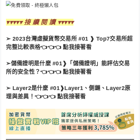
▾▾▾▾▾ 接 續 閱 讀 ▾▾▾▾▾
➢
2023台灣虛擬貨幣交易所 #01 ❱ Top7交易所超
完整比較表格
👈👈👈 點我接著看
➢
儲備證明是什麼 #01❱「儲備證明」能評估交易
所的安全性？👈👈👈 點我接著看
➢
Layer2是什麼 #01❱Layer1、側鏈、Layer2原
理與差異！
👈👈👈 點我接著看