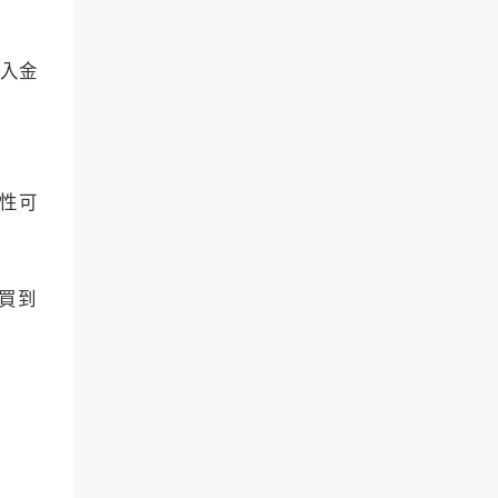
T
o
w
m
i
、
t
入金
D
t
o
e
g
r
e
K
c
O
h
L
a
全性可
行
i
为
n
来
代
发
币
现
能買到
分
机
析
会
器
。
。