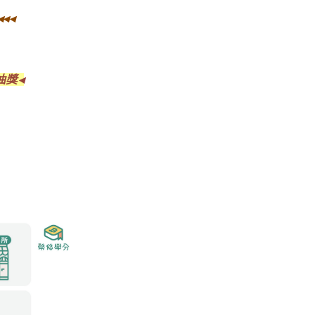
◂◂◂
抽獎◂