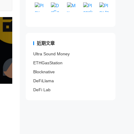
Play To Earn
卖
E
DeGame
来
My MetaData
区
PlanckX
游
Play to Ea
交
t
的
驱
排
世
提
G
一
G
易
h
山
动
行
界
供
a
个
a
以
e
寨
的
网
领
一
m
完
m
检
r
项
D
站
先
站
e
全
e
测
e
目
e
。
的
式
F
开
F
代
u
信
F
区
N
i
放
i
币
m
息
i
近期文章
块
F
分
的
游
是
、
索
项
链
T
析
区
戏
否
B
引
目
Ultra Sound Money
游
游
平
块
内
为
S
网
风
戏
戏
台
链
容
ETHGasStation
蜜
C
站
险
数
服
，
游
平
罐
、
。
与
据
务
通
戏
台
Blocknative
。
P
收
聚
。
过
平
o
益
DeFiLlama
合
分
台
l
评
器
析
和
DeFi Lab
y
估
。
链
N
g
平
上
F
o
台
数
T
n
。
据
市
、
和
场
F
鲸
a
鱼
n
/
t