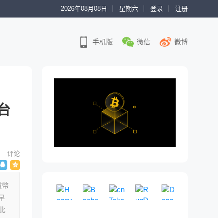
2026年08月08日
星期六
登录
注册
手机版
微信
微博
台
评论
擬貨幣
Honeypot
Bscheck
cnToken
RugDoc
DappRade
早
模
免
即
一
权
拟
费
将
个
威
此
买
的
到
社
链