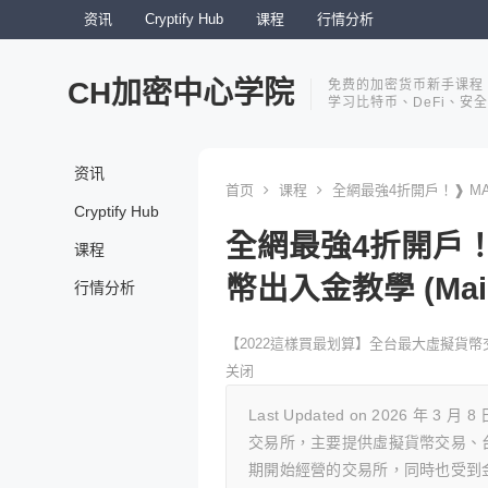
资讯
Cryptify Hub
课程
行情分析
CH加密中心学院
免费的加密货币新手课程
学习比特币、DeFi、安
资讯
首页
课程
全網最強4折開戶！❱ MAX
Cryptify Hub
全網最強4折開戶！
课程
幣出入金教學 (MaiC
行情分析
【2022這樣買最划算】全台最大虛擬貨幣
关闭
Last Updated on 2026 年 3 月
交易所，主要提供虛擬貨幣交易、台
期開始經營的交易所，同時也受到金