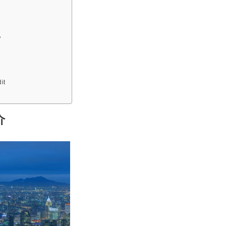
？
？
it
介