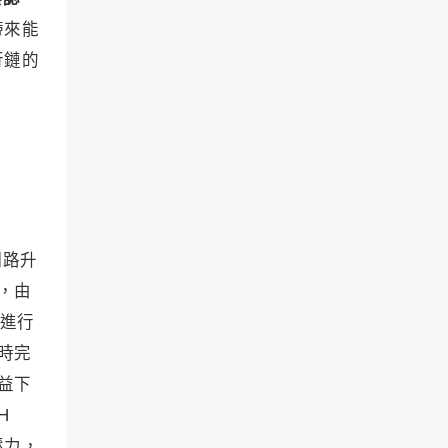
帶來能
行鏈的
網路升
而，由
 進行
時完
益下
H
壓力，