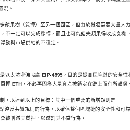
場情況。
多蘋果樹（質押）至另一個園區，但由於搬遷需要大量人
內，不一定可以完成移轉，而且也可能錯失頻果得收成良機
的浮動與市場供給的不穩定。
是以太坊增強協議
EIP-4895
，目的是提高區塊鏈的安全性
押 ETH
，不必再因為大量資產被鎖定在鏈上而有所顧慮
制，以達到以上的目標：其中一個重要的新增規則是
懲罰節點違反共識規則的行為，以確保整個區塊鏈的安全性和可
，會被削減其質押，以懲罰其不當行為。