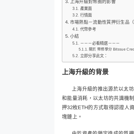
上海升級對幣圈的影響
產業面
行情面
市場熱點－流動性質押衍生品（
代幣參考
小結
－－－必看精選－－－
關於 幣修學分 Bitssue Cred
立即分享此文：
上海升級的背景
上海升級的推出源於以太坊
和能量消耗，以太坊的共識機制
押32枚ETH的方式取得認證人
塊鏈上。
由於資產的鎖定造成的質押