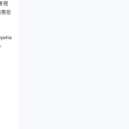
T
，被視
o
w
m
i
連帶形
、
t
D
t
o
e
g
r
e
lia
K
c
O
。
h
L
a
行
i
为
n
来
代
发
币
现
分
机
析
会
器
。
。