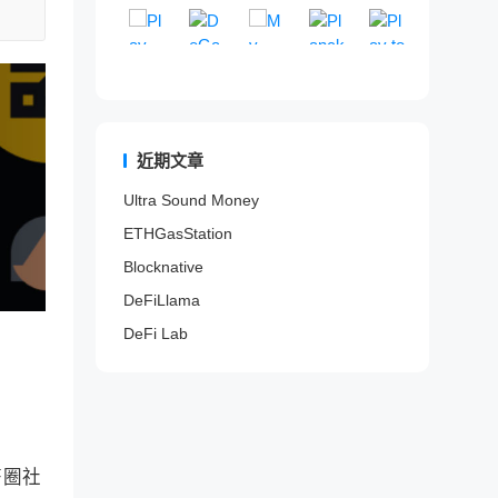
Play To Earn
卖
E
DeGame
来
My MetaData
区
PlanckX
游
Play to Ea
交
t
的
驱
排
世
提
G
一
G
易
h
山
动
行
界
供
a
个
a
以
e
寨
的
网
领
一
m
完
m
检
r
项
D
站
先
站
e
全
e
测
e
目
e
。
的
式
F
开
F
代
u
信
F
区
N
i
放
i
币
m
息
i
近期文章
块
F
分
的
游
是
、
索
项
链
T
析
区
戏
否
B
引
目
Ultra Sound Money
游
游
平
块
内
为
S
网
风
戏
戏
台
链
容
ETHGasStation
蜜
C
站
险
数
服
，
游
平
罐
、
。
与
据
务
通
戏
台
Blocknative
。
P
收
聚
。
过
平
o
益
DeFiLlama
合
分
台
l
评
器
析
和
DeFi Lab
y
估
。
链
N
g
平
上
F
o
台
数
T
n
。
据
市
、
和
场
F
鲸
a
鱼
幣圈社
n
/
t