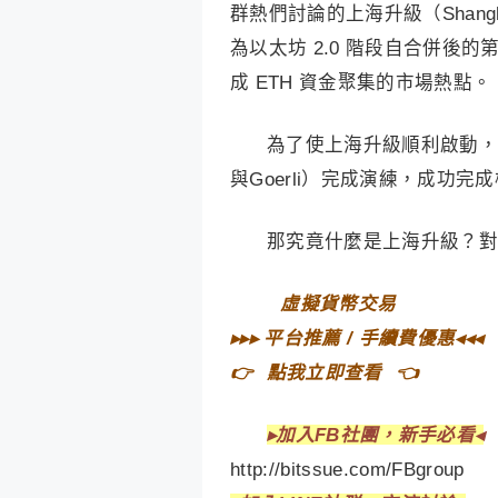
群熱們討論的上海升級（Shanghai
為以太坊 2.0 階段自合併
成 ETH 資金聚集的市場熱點。
為了使上海升級順利啟動，以太
與Goerli）完成演練，成功
那究竟什麼是上海升級？對
⠀
虛擬貨幣交易⠀
▸▸▸
平台推薦 / 手續費優惠
◂◂◂
👉⠀
點我立即查看
⠀👈
▸
加入FB社團，新手必看◂
http://bitssue.com/FBgroup