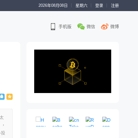
2026年08月08日
星期六
登录
注册
手机版
微信
微博
以太
Honeypot
Bscheck
cnToken
RugDoc
DappRade
），
模
免
即
一
权
拟
费
将
个
威
多投
买
的
到
社
链