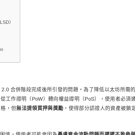
LSD）
it
 2.0 合併階段完成後所引發的問題。為了降低以太坊所需
從工作證明（PoW）轉向權益證明（PoS），使用者必須
資格，但
無法提領質押與獎勵
，使得部分認證人的資產被鎖
困境，使用者可能會因為
憂慮資金流動問題而遲遲不敢參