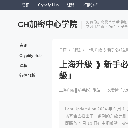
资讯
Cryptify Hub
课程
行情分析
CH加密中心学院
免费的加密货币新手课程
学习比特币、DeFi、安
资讯
首页
课程
上海升級 ❱ 新手必知
Cryptify Hub
上海升級 ❱ 新
课程
級」
行情分析
上海升級▐ 新手必知重點：一文看懂「以
Last Updated on 2024 年 6 
坊基金會推出了一系列的升級計劃，而最近
即將於 4 月 13 日在主網啟動