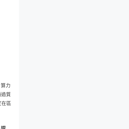
的算力
通過質
定在區
與認