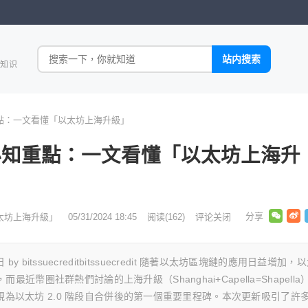
全知识
重點：一文看懂「以太坊上海升級」
手必知重點：一文看懂「以太坊上海升
太坊上海升級」
05/31/2024 18:45
阅读
(162)
评论关闭
月 1 日 by bitssuecreditbitssuecredit 隨著以太坊區塊鏈的應用日益增加，
幣圈社群熱們討論的上海升級（Shanghai+Capella=Shapella
，被視為以太坊 2.0 階段自合併後的第一個重要里程碑。本次更新吸引了許