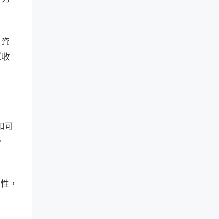
力資
（收
和可
。
靠性，