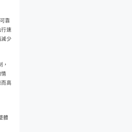
的可靠
執行速
幅減少
制，
的情
速而高
整體